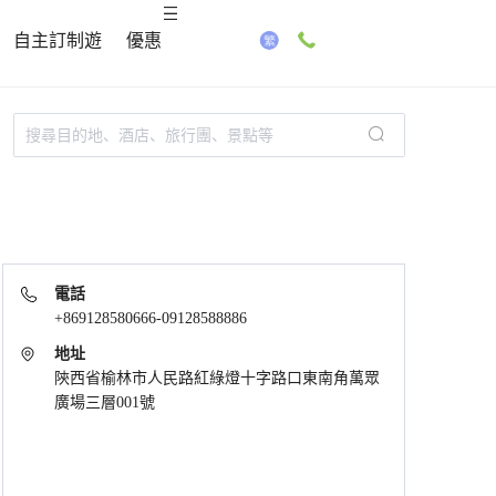
自主訂制遊
優惠
電話
+869128580666-09128588886
地址
陝西省榆林市人民路紅綠燈十字路口東南角萬眾
廣場三層001號