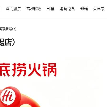
團
澳門船票
當地體驗
郵輪
港玩港食
郵輪
火車票
萬眾廣場店）
場店）