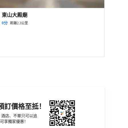
東山大殿廟
0分
距離2.3公里
機預訂價格至抵！
票、酒店、不單只可以追
可享獨家優惠！