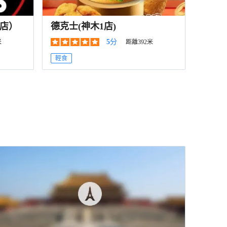
店）
德克士(神木1店)
5
分
米
距離392米
輕食