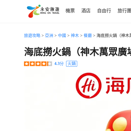
機票
酒店
自由行
旅行
旅遊攻略
>
亞洲
>
中國
>
神木
>
餐廳
> 海底撈火鍋（神木
海底撈火鍋（神木萬眾廣
4.3
分
火鍋