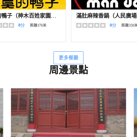
的鴨子（神木百姓家園
滿肚麻辣香鍋（人民廣場
0
分
0
分
距離376米
距離350
更多餐廳
周邊景點