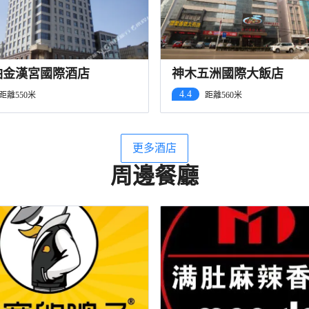
鉑金漢宮國際酒店
神木五洲國際大飯店
4.4
距離550米
距離560米
更多酒店
周邊餐廳