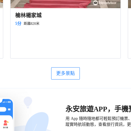
榆林楊家城
5分
距離820米
更多景點
永安旅遊APP，手
用 App 隨時隨地都可輕鬆預訂機
蹤實時航班動態，查看旅行資訊，更