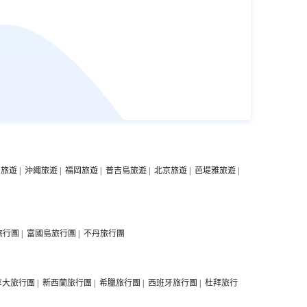
中旅遊
|
沖繩旅遊
|
福岡旅遊
|
普吉島旅遊
|
北京旅遊
|
芭堤雅旅遊
|
旅行團
|
富國島旅行團
|
不丹旅行團
拿大旅行團
|
新西蘭旅行團
|
希臘旅行團
|
西班牙旅行團
|
杜拜旅行