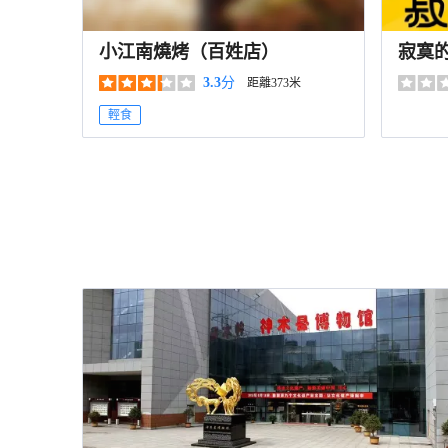
小江南燒烤（百姓店）
寂寞
店）
3.3
分
距離373米
輕食