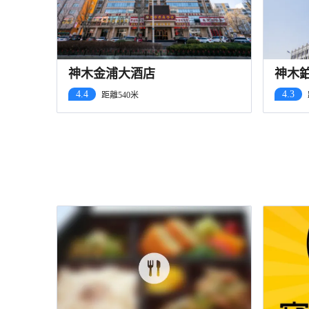
神木金浦大酒店
神木
4.4
4.3
距離540米