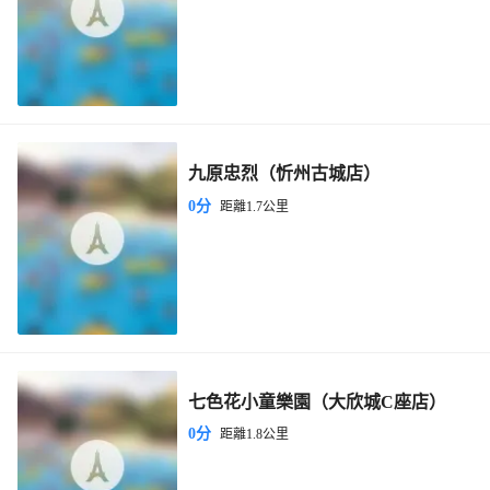
九原忠烈（忻州古城店）
0分
距離1.7公里
七色花小童樂園（大欣城C座店）
0分
距離1.8公里