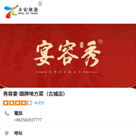
秀容宴·頭牌地方菜（古城店）
4.2
分
電話
+863502037777
地址