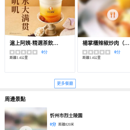
滬上阿姨·精選茶飲
楊掌櫃辣椒炒肉（忻
（君華新天地店）
州店）
0
分
0
分
距離1.4公里
距離1.4公里
更多餐廳
周邊景點
忻州市烈士陵園
0分
距離820米