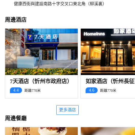
健康西街與建設南路十字交叉口東北角（柳溪裏）
周邊酒店
7天酒店（忻州市政府店）
如家酒店（忻州長征
市政府店）
4.4
4.6
距離770米
距離770米
更多酒店
周邊餐廳