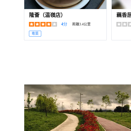
隆薈（温嶺店）
藕香
4
分
距離3.4公里
粵菜