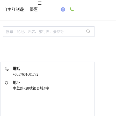
自主訂制遊
優惠
電話
+8657681601772
地址
中華路728號銀泰城4樓