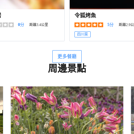
居
令狐烤魚
0
分
5
分
距離3.4公里
距離2.9
四川菜
更多餐廳
周邊景點