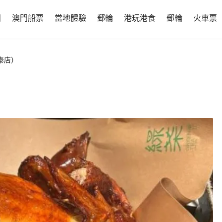
團
澳門船票
當地體驗
郵輪
港玩港食
郵輪
火車票
泰店）