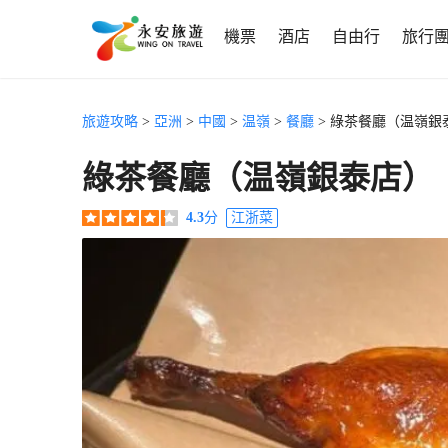
機票
酒店
自由行
旅行
旅遊攻略
>
亞洲
>
中國
>
温嶺
>
餐廳
> 綠茶餐廳（温嶺銀
綠茶餐廳（温嶺銀泰店）
4.3
分
江浙菜