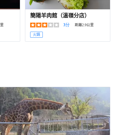
簡陽羊肉館（溫嶺分店）
3
分
公里
距離2.9公里
火鍋