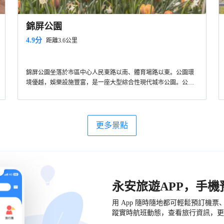
錦屏公園
4.9分
距離3.6公里
錦屏公園坐落於市區中心人民東路以南、體育場路以東。公園環
境優越，娛樂設施豐富，是一座大型綜合性現代城市公園。公園
以錦屏湖為中心，充分利用和發揮原有的自然生態優勢，結合溫
嶺當地的歷史文化與地域特色，為市民提供多樣化的休閒體驗空
間，營造了一處人與自然和諧共處的城市景觀環境，是廣大市民
放鬆心情、擁抱大自然的好去處。
更多景點
永安旅遊APP，手
用 App 隨時隨地都可輕鬆預訂機
蹤實時航班動態，查看旅行資訊，更