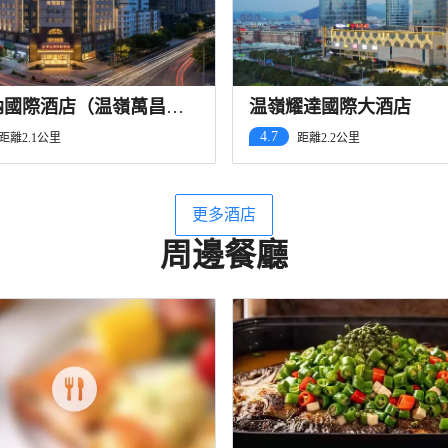
納國際酒店（温嶺萬昌路
温嶺耀達國際大酒店
站店）
4.7
距離2.1公里
距離2.2公里
更多酒店
周邊餐廳