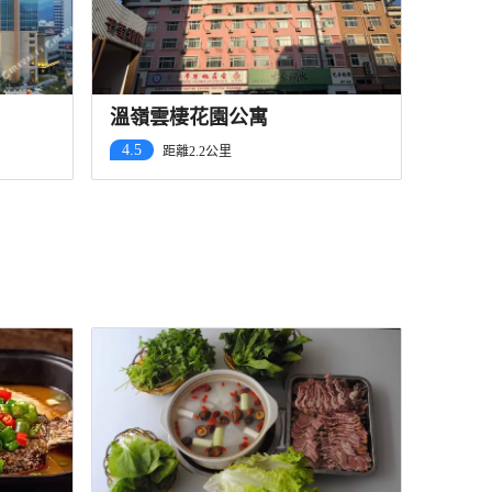
溫嶺雲棲花園公寓
4.5
距離2.2公里