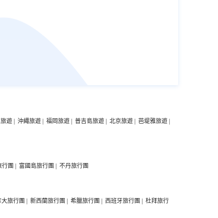
中旅遊
|
沖繩旅遊
|
福岡旅遊
|
普吉島旅遊
|
北京旅遊
|
芭堤雅旅遊
|
旅行團
|
富國島旅行團
|
不丹旅行團
拿大旅行團
|
新西蘭旅行團
|
希臘旅行團
|
西班牙旅行團
|
杜拜旅行