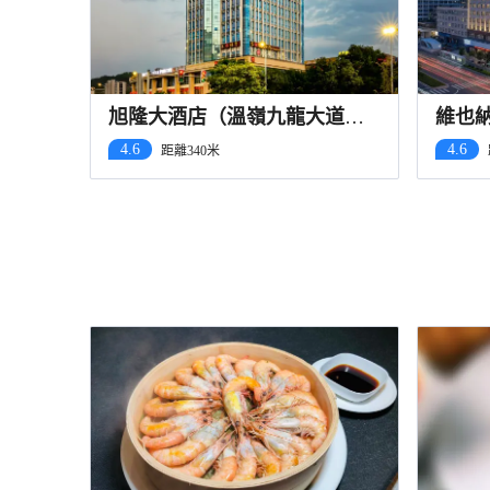
旭隆大酒店（溫嶺九龍大道銀
維也
泰店）
地鐵
4.6
4.6
距離340米