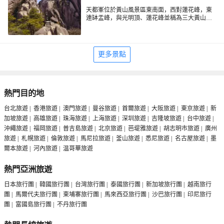
天都峯位於黃山風景區東南面，西對蓮花峰，東
連缽盂峰，與光明頂、蓮花峰並稱為三大黃山主
峰，海拔1810公尺。天都峯以險峻著稱，登峰頂
可以俯看黃山壯麗的全景，因此有「不登天都
天都峯的名字來自古稱“群仙所都”，意為天上
峯，等於一場空」之說。
會。整坐山峰直入天上雲霄，平均坡度約70度左
右，局部地方達到接近垂直的80度。峰頂的鯽魚
更多景點
背，寬度僅1米，兩側是萬丈懸崖，可以說是黃山
另外，從天都峯腰至天都峯頂，一路還能看到百
第一奇險。天都峯頂上有一座「登峰造極」石
步雲梯、松鼠跳天都、天上玉屏、童子拜觀音、
刻，峰頂中間還有一個天然石室，可容納百人，
二僧朝佛等景點。
室外有塊石頭，象醉漢斜臥，名為「仙人把洞
整個山峰分南坡和北坡，北坡這邊是老道，從老
門」。站在峰頂你可以遠眺雲山相連，江河一
道口到天都絕頂是2公里左右，步行上去通常在1
熱門目的地
線，遙接大海，天氣好的時候還可以雲海，如果
小時左右。南坡是新道，從天都絕頂下到新道口
時間上充裕還可以根據行程安排觀看日出和日
是2.5公里左右，步行通常在1個半小時左右。
新舊道口都可以上下山，老道口位於玉屏樓迎客
台北旅遊
|
香港旅遊
|
澳門旅遊
|
曼谷旅遊
|
首爾旅遊
|
大阪旅遊
|
東京旅遊
|
新
落。
松旁邊，你也可以從慈光閣站搭乘玉屏索道到玉
加坡旅遊
|
高雄旅遊
|
珠海旅遊
|
上海旅遊
|
深圳旅遊
|
吉隆坡旅遊
|
台中旅遊
|
屏站再到老道口登山。要是在慈光閣站不坐索
沖繩旅遊
|
福岡旅遊
|
普吉島旅遊
|
北京旅遊
|
芭堤雅旅遊
|
胡志明市旅遊
|
廣州
道，也可以徒步走到半山寺再到新道口登山，但
同樣，如果你是從老道口直接登頂的，也建議從
是徒步路程較遠，可能需走2小時，因此建議還是
原路返回，到玉屏站搭乘索道下山到慈光閣站，
旅遊
|
札幌旅遊
|
倫敦旅遊
|
馬尼拉旅遊
|
釜山旅遊
|
悉尼旅遊
|
名古屋旅遊
|
墨
搭乘索道比較好。
因為如果從天都絕頂到慈光閣站全程可能需要4個
爾本旅遊
|
河內旅遊
|
温哥華旅遊
多小時，非常之累，而且這段路上的景色遠沒有
老道口上去時精彩。
熱門亞洲旅遊
日本旅行團
|
韓國旅行團
|
台灣旅行團
|
泰國旅行團
|
新加坡旅行團
|
越南旅行
團
|
馬爾代夫旅行團
|
柬埔寨旅行團
|
馬來西亞旅行團
|
沙巴旅行團
|
印尼旅行
團
|
富國島旅行團
|
不丹旅行團