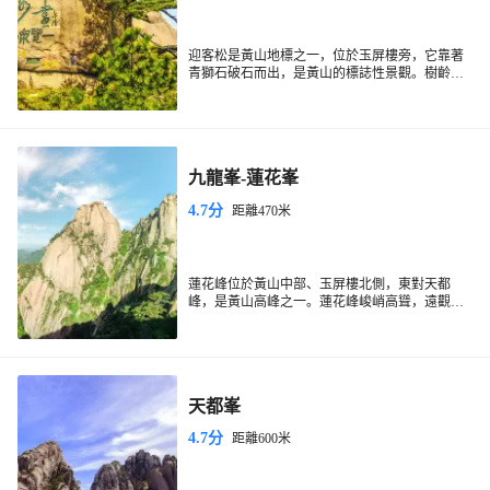
迎客松是黃山地標之一，位於玉屏樓旁，它靠著
青獅石破石而出，是黃山的標誌性景觀。樹齡至
少已有800年，一側枝椏伸出，就像人伸出臂膀歡
迎遠道而來的客人。這個也是一個觀賞雲海日出
的好位置。
九龍峯-蓮花峯
4.7分
距離470米
蓮花峰位於黃山中部、玉屏樓北側，東對天都
峰，是黃山高峰之一。蓮花峰峻峭高聳，遠觀彷
彿初綻的蓮花，因此得名。蓮花峰上有飛龍松、
倒掛松等奇松和月池、香沙池等名勝。登上蓮花
峰，可將四周群峰盡收眼底，天氣條件合適時，
還能看到雲海。
天都峯
4.7分
距離600米