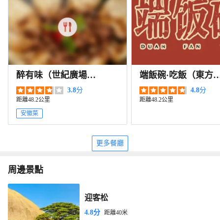
醉有味（世紀廣場
端飯碗·吃飯（東方
店）
園店）
3.8
分
4.8
分
距離48.2公里
距離48.2公里
安徽菜
更多餐廳
周邊景點
迎客松
4.8分
距離40米