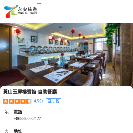
黃山玉屏樓賓館·自助餐廳
4.5
分
自助餐
電話
+865595582127
地址