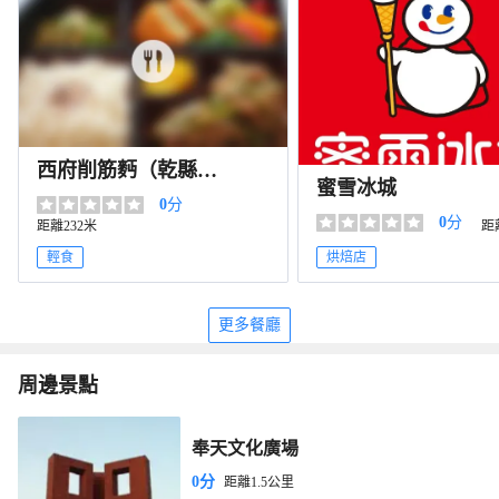
西府削筋麪（乾縣
蜜雪冰城
店）
0
分
0
分
距離232米
距
輕食
烘焙店
更多餐廳
周邊景點
奉天文化廣場
0分
距離1.5公里