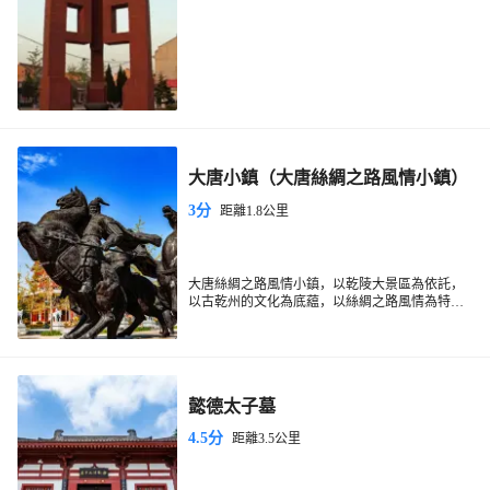
大唐小鎮（大唐絲綢之路風情小鎮）
3分
距離1.8公里
大唐絲綢之路風情小鎮，以乾陵大景區為依託，
以古乾州的文化為底藴，以絲綢之路風情為特
色，將和正在建設中的漠谷河國家旅遊風景區，
形成歷史、人文和生態三位一體的，陝西省境內
規模特大，鄉村古鎮旅遊業態齊全的新型商貿旅
遊綜合體。
懿德太子墓
4.5分
距離3.5公里