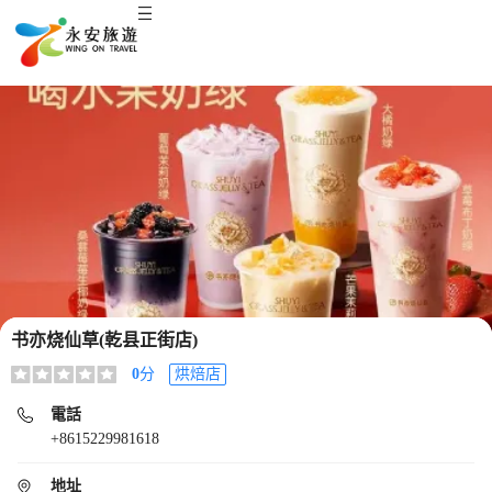
书亦烧仙草(乾县正街店)
0
分
烘焙店
電話
+8615229981618
地址