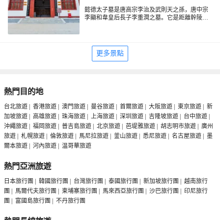
懿德太子墓是唐高宗李治及武則天之孫，唐中宗
李顯和韋皇后長子李重潤之墓。它是距離幹陵較
近的一座土陪墓，也是迄今為止所發掘唐代墓葬
中規模大、規格高、屬帝王級的陵墓。
懿德太子李重潤因與妹妹永泰公主、妹夫武延基
竊議武則天晚年私生活，被「杖殺」於洛陽。西
元705年，唐中宗李顯即位，追封為皇太子，諫曰
更多景點
「懿德」。公元706年將其靈柩由洛陽遷至陝西
“號墓為陵”，以帝王禮陪葬幹陵。
熱門目的地
台北旅遊
|
香港旅遊
|
澳門旅遊
|
曼谷旅遊
|
首爾旅遊
|
大阪旅遊
|
東京旅遊
|
新
加坡旅遊
|
高雄旅遊
|
珠海旅遊
|
上海旅遊
|
深圳旅遊
|
吉隆坡旅遊
|
台中旅遊
|
沖繩旅遊
|
福岡旅遊
|
普吉島旅遊
|
北京旅遊
|
芭堤雅旅遊
|
胡志明市旅遊
|
廣州
旅遊
|
札幌旅遊
|
倫敦旅遊
|
馬尼拉旅遊
|
釜山旅遊
|
悉尼旅遊
|
名古屋旅遊
|
墨
爾本旅遊
|
河內旅遊
|
温哥華旅遊
熱門亞洲旅遊
日本旅行團
|
韓國旅行團
|
台灣旅行團
|
泰國旅行團
|
新加坡旅行團
|
越南旅行
團
|
馬爾代夫旅行團
|
柬埔寨旅行團
|
馬來西亞旅行團
|
沙巴旅行團
|
印尼旅行
團
|
富國島旅行團
|
不丹旅行團