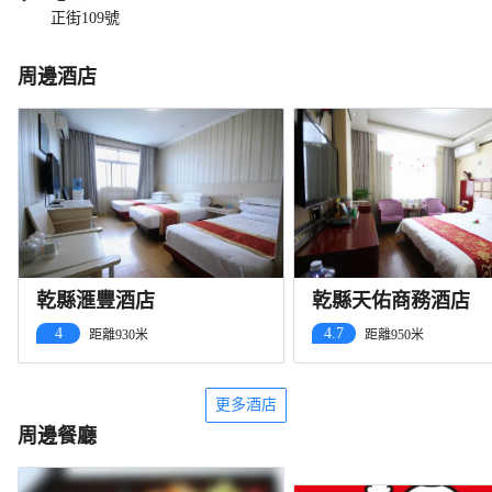
正街109號
周邊酒店
乾縣滙豐酒店
乾縣天佑商務酒店
4
4.7
距離930米
距離950米
更多酒店
周邊餐廳