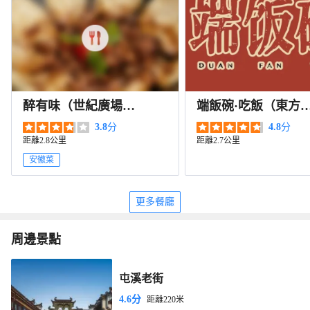
醉有味（世紀廣場
端飯碗·吃飯（東方
店）
園店）
3.8
分
4.8
分
距離2.8公里
距離2.7公里
安徽菜
更多餐廳
周邊景點
屯溪老街
4.6分
距離220米