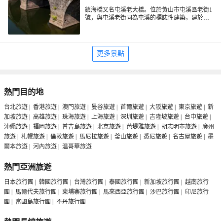
地處“東南鄒魯”之徽州的區位優勢，在每年金秋
十月黃金週期間舉辦專題文物展，從開館至今已
鎮海橋又名屯溪老大橋。位於黃山市屯溪區老街1
成功舉辦了《徽州文書展》《藏傳佛教文物展》
號，與屯溪老街同為屯溪的標誌性建築，建於明
《徽州女人服飾展》《徽州“三雕”精品展》《當
代弘治年。這座石拱大橋橫臥在橫江南端的臨三
代文人書畫家繪瓷藝術作品展》等。徽州特色濃
江口，拱弧橋墩上凸出了6個尖形分水頭，像六把
郁。萬粹樓自開館以來，本着弘揚中國傳統文
利斧，既保護大橋，又順暢分流。
化、徽州文化的宗旨，積極地於國內外文化團
更多景點
體、院校進行密切的交流、合作，每年與法國朋
友合作均固定舉辦兩場徽州文化專題講座，如
《新安畫派藝術探討》《徽派建築與生態》等，
並邀請國內外學者出席。
熱門目的地
台北旅遊
|
香港旅遊
|
澳門旅遊
|
曼谷旅遊
|
首爾旅遊
|
大阪旅遊
|
東京旅遊
|
新
加坡旅遊
|
高雄旅遊
|
珠海旅遊
|
上海旅遊
|
深圳旅遊
|
吉隆坡旅遊
|
台中旅遊
|
沖繩旅遊
|
福岡旅遊
|
普吉島旅遊
|
北京旅遊
|
芭堤雅旅遊
|
胡志明市旅遊
|
廣州
旅遊
|
札幌旅遊
|
倫敦旅遊
|
馬尼拉旅遊
|
釜山旅遊
|
悉尼旅遊
|
名古屋旅遊
|
墨
爾本旅遊
|
河內旅遊
|
温哥華旅遊
熱門亞洲旅遊
日本旅行團
|
韓國旅行團
|
台灣旅行團
|
泰國旅行團
|
新加坡旅行團
|
越南旅行
團
|
馬爾代夫旅行團
|
柬埔寨旅行團
|
馬來西亞旅行團
|
沙巴旅行團
|
印尼旅行
團
|
富國島旅行團
|
不丹旅行團