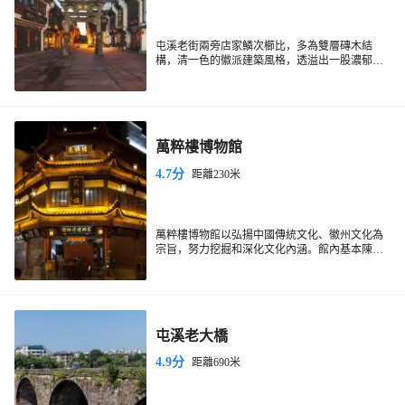
屯溪老街兩旁店家鱗次櫛比，多為雙層磚木結
構，清一色的徽派建築風格，透溢出一股濃郁的
古風神韻。老街店面一般都不大，但內進較深，
更顯老街的複古風味。你可以來這裡嚐嚐電視節
目《舌尖上的中國》裡介紹過的徽州特色菜毛豆
腐、臭鱖魚，逛逛特色老店買些徽墨、歙硯等伴
手禮送給親朋好友。
萬粹樓博物館
4.7分
距離230米
萬粹樓博物館以弘揚中國傳統文化、徽州文化為
宗旨，努力挖掘和深化文化內涵。館內基本陳列
有：徽派建築及徽州文化陳列、展示，主要是以
徽州古建築格局及陳設，再現歷史的場景，通過
800件藏品、文獻資料等的展示，直觀的詮釋了徽
州文化博大精深，使參觀者猶如置身歷史的長河
中。館藏文物豐富精緻：有南北朝晚期石雕佛
屯溪老大橋
首；有四大名硯之一的歙硯；中國古代四大名書
院之一“紫陽書院”大供桌；徽州石雕“魁星點鬥”
4.9分
距離690米
（明.永樂）；清光緒二十五年之聖旨；徽州工藝
之精品“七彩螺鈿漆”攢盤等。專題展覽：為充展
示中華民族源遠流長的歷史文化，我館充分利用