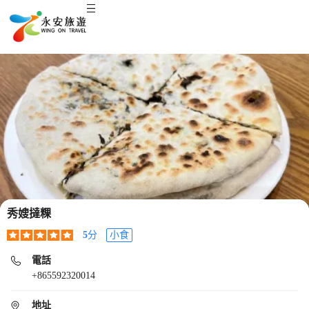
秀嫂撻粿
5
分
小食
電話
+865592320014
地址