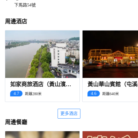
下馬路54號
周邊酒店
如家商旅酒店（黃山濱江
黃山華山賓館（屯溪
路屯溪老街店）
黎陽老街店）
4.7
4.6
距離280米
距離640米
更多酒店
周邊餐廳