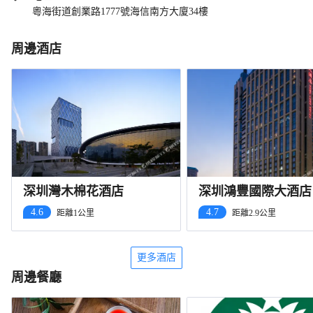
粵海街道創業路1777號海信南方大廈34樓
周邊酒店
深圳灣木棉花酒店
深圳鴻豐國際大酒店
山）
4.6
4.7
距離1公里
距離2.9公里
更多酒店
周邊餐廳