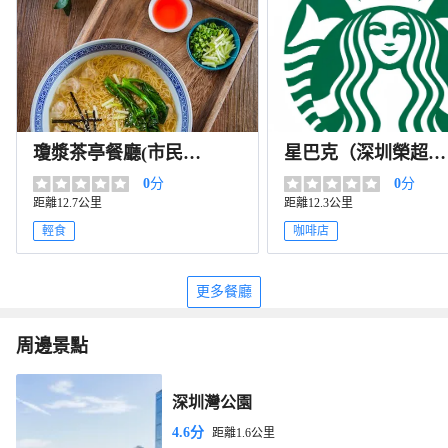
瓊漿茶亭餐廳(市民中
星巴克（深圳榮超商
心店)
務中心店）
0
分
0
分
距離12.7公里
距離12.3公里
輕食
咖啡店
更多餐廳
周邊景點
深圳灣公園
4.6分
距離1.6公里