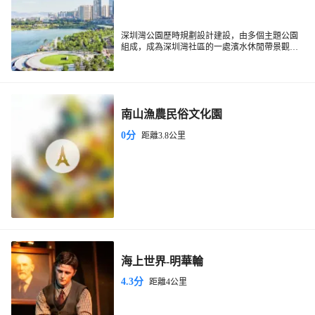
深圳灣公園歷時規劃設計建設，由多個主題公園
組成，成為深圳灣社區的一處濱水休閒帶景觀。
公園臨近海邊，親近自然空氣清新，漫步在這裡
可以吹吹海風，觀賞海鳥，無論是散步或者騎單
車遊覽都是很不錯的選擇，是市民休閒的好去
處。
南山漁農民俗文化園
0分
距離3.8公里
海上世界-明華輪
4.3分
距離4公里