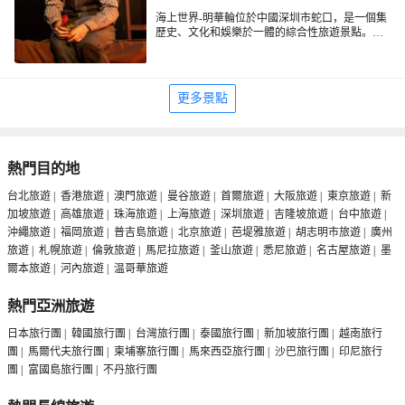
海上世界-明華輪位於中國深圳市蛇口，是一個集
歷史、文化和娛樂於一體的綜合性旅遊景點。明
華輪原是一艘法國建造的遠洋客輪，名為
明華輪如今已被改造成一個多功能的場所，包含
「Anhua」，後來被中國購入並改名為「明華
酒店、餐廳、會議中心和娛樂場所等。遊客可以
輪」。這艘船在20世紀80年代被停泊在蛇口，成
在船上體驗獨特的住宿環境，享受各種美食，並
為海上世界的一部分。
參與豐富的娛樂活動。此外，明華輪所在的海上
更多景點
世界區域也是深圳著名的商業和娛樂區，周圍有
許多購物中心、餐飲和休閒設施。
熱門目的地
台北旅遊
|
香港旅遊
|
澳門旅遊
|
曼谷旅遊
|
首爾旅遊
|
大阪旅遊
|
東京旅遊
|
新
加坡旅遊
|
高雄旅遊
|
珠海旅遊
|
上海旅遊
|
深圳旅遊
|
吉隆坡旅遊
|
台中旅遊
|
沖繩旅遊
|
福岡旅遊
|
普吉島旅遊
|
北京旅遊
|
芭堤雅旅遊
|
胡志明市旅遊
|
廣州
旅遊
|
札幌旅遊
|
倫敦旅遊
|
馬尼拉旅遊
|
釜山旅遊
|
悉尼旅遊
|
名古屋旅遊
|
墨
爾本旅遊
|
河內旅遊
|
温哥華旅遊
熱門亞洲旅遊
日本旅行團
|
韓國旅行團
|
台灣旅行團
|
泰國旅行團
|
新加坡旅行團
|
越南旅行
團
|
馬爾代夫旅行團
|
柬埔寨旅行團
|
馬來西亞旅行團
|
沙巴旅行團
|
印尼旅行
團
|
富國島旅行團
|
不丹旅行團