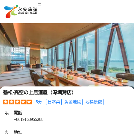
鶴松·高空の上居酒屋（深圳灣店）
5
分
日本菜
黃金地段
地標景觀
電話
+8619168955288
地址