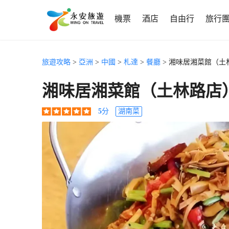
機票
酒店
自由行
旅行
旅遊攻略
>
亞洲
>
中國
>
札達
>
餐廳
> 湘味居湘菜館（土
湘味居湘菜館（土林路店
5
分
湖南菜