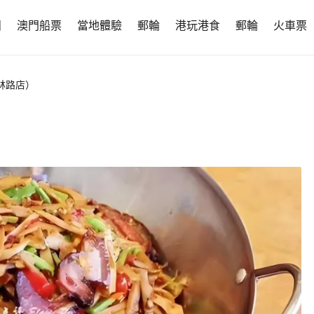
團
澳門船票
當地體驗
郵輪
港玩港食
郵輪
火車票
林路店）
）