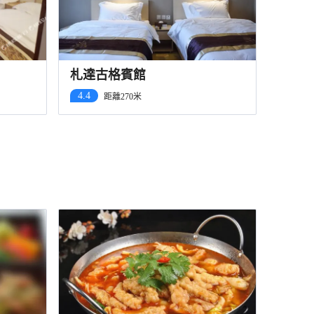
札達古格賓館
4.4
距離270米