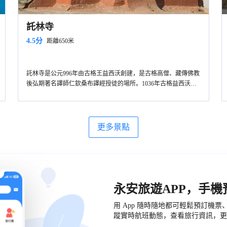
託林寺
4.5分
距離650米
託林寺是公元996年由古格王益西沃創建，是古格高僧、藏傳佛教
後弘期著名譯師仁欽桑布譯經授徒的場所。1036年古格益西沃及
其兄弟強曲沃迎請阿底峽尊者進藏，駐錫託林寺講經著書，宏傳
佛法，使該寺更加著名。託林意為飛翔空中，永不墜落。古格開
國之時，已確定尊崇佛教。當時的藏地佛教雖開始復興但卻仍然
混亂。第二代古格王意希沃撥亂反正，興建託林寺，其規模和形
更多景點
制都仿照前藏的桑耶寺所建。其後請來的印度高僧阿底峽弘法，
以此寺為駐錫地。阿底峽帶動了西藏佛教的復興，託林寺也因而
逐漸成為當時的藏傳佛教中心。據説，周圍的廢墟里，至今還有
許多遺物。宗喀巴的弟子古格·昂旺扎巴對該寺進行過大規模的重
建。西藏佛教後弘期的許多高僧都曾在此留下足跡。託林寺塔林
位於象泉河邊。有二百多座大大小小的佛塔，南北兩邊各有一排
永安旅遊APP，手
整齊的塔牆，每面牆由108座小佛塔組成，據説每座塔裏都有仁青
桑布的一顆念珠。夕陽照在這一片土黃色的塔林上，場面之壯觀
用 App 隨時隨地都可輕鬆預訂機
難以言表，不禁讓人遙想，盛時的託林寺該有何等的燦爛輝煌。
蹤實時航班動態，查看旅行資訊，更