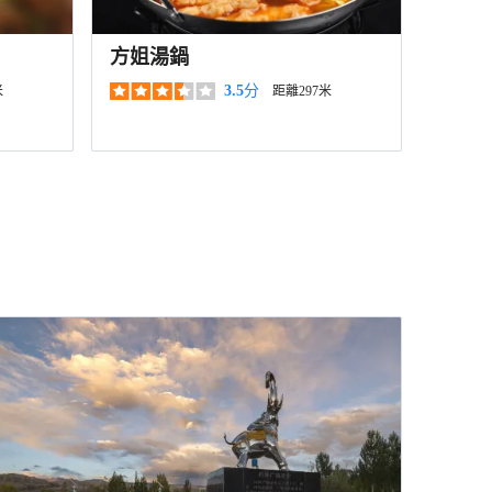
方姐湯鍋
3.5
分
米
距離297米