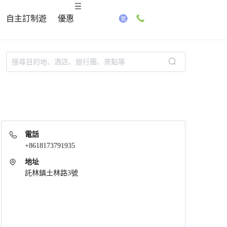
自主訂制遊
優惠
電話
+8618173791935
地址
託林鎮土林路3號