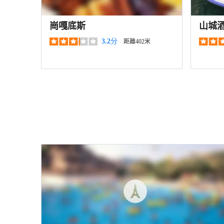
崗嘎底斯
山城
3.2
分
距離402米