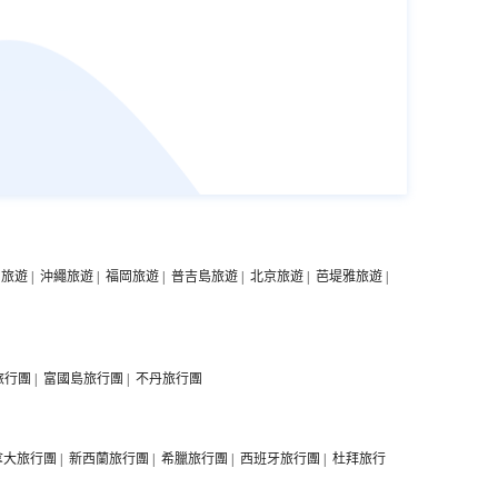
中旅遊
|
沖繩旅遊
|
福岡旅遊
|
普吉島旅遊
|
北京旅遊
|
芭堤雅旅遊
|
旅行團
|
富國島旅行團
|
不丹旅行團
拿大旅行團
|
新西蘭旅行團
|
希臘旅行團
|
西班牙旅行團
|
杜拜旅行