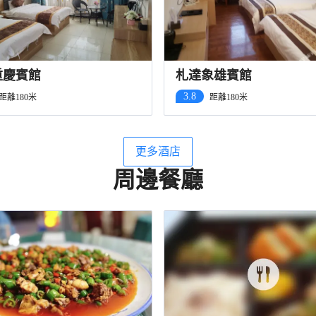
重慶賓館
札達象雄賓館
3.8
距離180米
距離180米
更多酒店
周邊餐廳