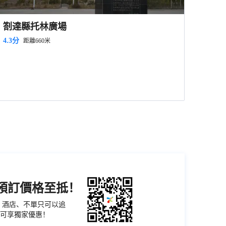
劄達縣托林廣場
4.3分
距離660米
機預訂價格至抵！
票、酒店、不單只可以追
可享獨家優惠！