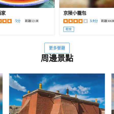
酒家
京陵小籠包
5
分
3.9
分
距離321米
距離306
輕食
更多餐廳
周邊景點