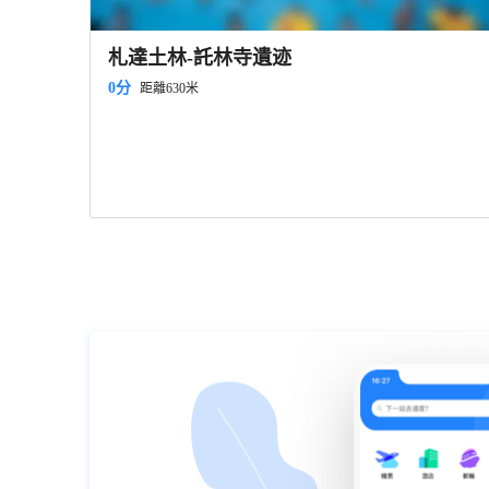
札達土林-託林寺遺迹
0分
距離630米