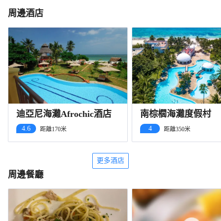
周邊酒店
迪亞尼海灘Afrochic酒店
南棕櫚海灘度假村
4.6
4
距離170米
距離350米
更多酒店
周邊餐廳