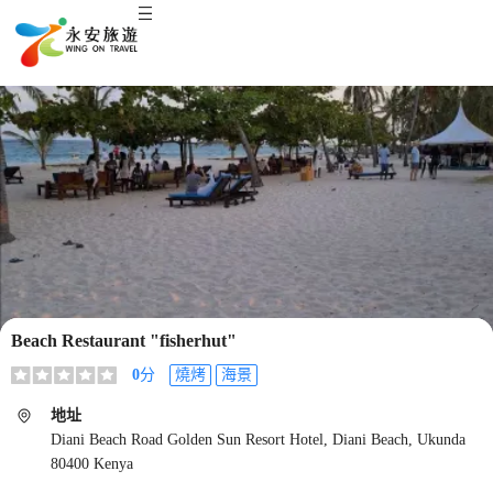
Beach Restaurant "fisherhut"
0
分
燒烤
海景
地址
Diani Beach Road Golden Sun Resort Hotel, Diani Beach, Ukunda
80400 Kenya