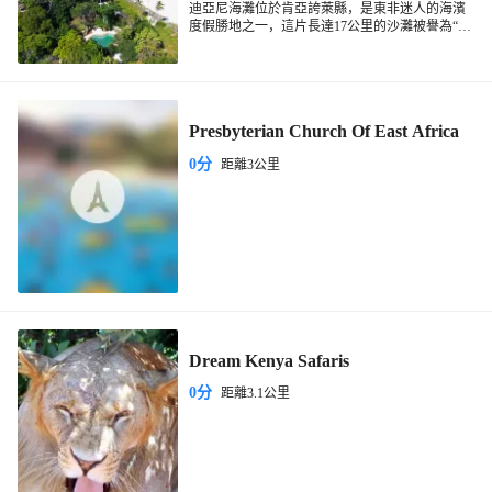
迪亞尼海灘位於肯亞誇萊縣，是東非迷人的海濱
度假勝地之一，這片長達17公里的沙灘被譽為“印
度洋上的明珠”，以其寧靜的氛圍、豐富的水上活
動和自然景觀吸引了全球遊客。這個海灘擁有細
膩的白沙灘和清澈的碧綠海水，海岸線被棕櫚樹
和茂密的熱帶植被裝飾。在退潮時，海灘寬闊，
適合散步和觀賞海洋生物。附近的 Kisite-
Presbyterian Church Of East Africa
Mpunguti 海洋國家公園是潛水和浮潛愛好者的天
堂，珊瑚礁豐富，常可見海豚和海龜。此外海灘
0分
距離3公里
還會提供多種水上活動，包括風帆衝浪、滑水、
划艇和深潛等。有時間可以逛逛海灘附近的希莫
尼小鎮，保留著濃鬱的斯瓦希里文化特色。遊客
也可自行前往探索當地傳統漁村生活，感受肯亞
獨特的人文魅力。
Dream Kenya Safaris
0分
距離3.1公里