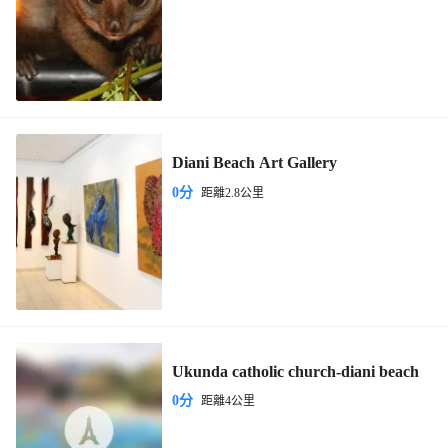
Diani Beach Art Gallery
0分
距離2.8公里
Ukunda catholic church-diani beach
0分
距離4公里