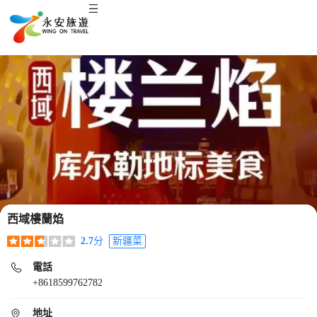
西域樓蘭焰
2.7
分
新疆菜
電話
+8618599762782
地址