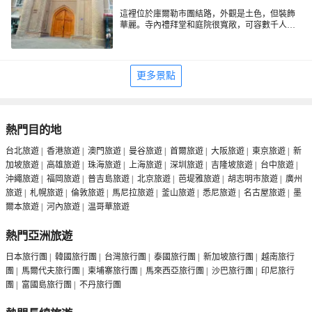
這裡位於庫爾勒市團結路，外觀是土色，但裝飾
華麗。寺內禮拜堂和庭院很寬敞，可容數千人禮
拜。該寺的門樓非常高大，兩側開八面窗戶，使
得該建築與眾不同。寺內天花板和牆壁上繪有當
地傳統的裝飾圖案，十分美觀。
更多景點
熱門目的地
台北旅遊
|
香港旅遊
|
澳門旅遊
|
曼谷旅遊
|
首爾旅遊
|
大阪旅遊
|
東京旅遊
|
新
加坡旅遊
|
高雄旅遊
|
珠海旅遊
|
上海旅遊
|
深圳旅遊
|
吉隆坡旅遊
|
台中旅遊
|
沖繩旅遊
|
福岡旅遊
|
普吉島旅遊
|
北京旅遊
|
芭堤雅旅遊
|
胡志明市旅遊
|
廣州
旅遊
|
札幌旅遊
|
倫敦旅遊
|
馬尼拉旅遊
|
釜山旅遊
|
悉尼旅遊
|
名古屋旅遊
|
墨
爾本旅遊
|
河內旅遊
|
温哥華旅遊
熱門亞洲旅遊
日本旅行團
|
韓國旅行團
|
台灣旅行團
|
泰國旅行團
|
新加坡旅行團
|
越南旅行
團
|
馬爾代夫旅行團
|
柬埔寨旅行團
|
馬來西亞旅行團
|
沙巴旅行團
|
印尼旅行
團
|
富國島旅行團
|
不丹旅行團