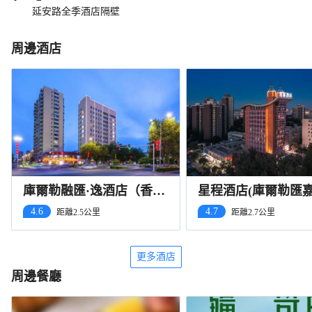
延安路全季酒店隔壁
周邊酒店
庫爾勒融匯·逸酒店（香梨
星程酒店(庫爾勒匯
大道巴州博物館店）
廣場店)
4.6
4.7
距離2.5公里
距離2.7公里
更多酒店
周邊餐廳