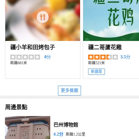
疆小羊和田烤包子
疆二哥蘆花雞
0
分
3.5
分
距離681米
距離521米
新疆菜
更多餐廳
周邊景點
巴州博物館
4.2分
距離1.2公里