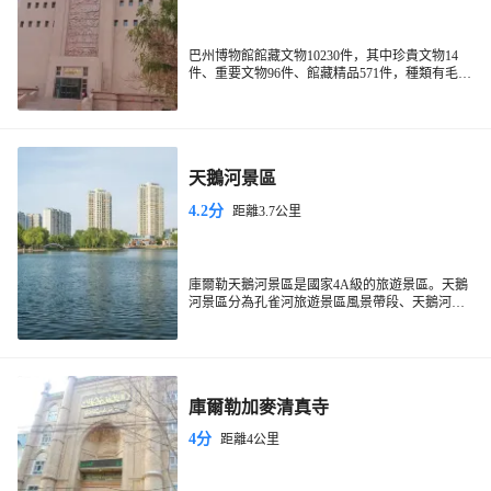
巴州博物館館藏文物10230件，其中珍貴文物14
件、重要文物96件、館藏精品571件，種類有毛紡
織品、文書、陶器、石器、銅鐵器、玉器及乾屍
等，館內展出文物2399件，由巴州歷史文化展、
樓蘭歷史文物、東歸歷史文化展、百年黨史和臨
時展覽五部分組成。總建築面積18972平方米，展
覽面積7000平方米，吸引大量遊客前來參觀。
天鵝河景區
4.2分
距離3.7公里
庫爾勒天鵝河景區是國家4A級的旅遊景區。天鵝
河景區分為孔雀河旅遊景區風景帶段、天鵝河景
區段和鴻雁河景區段，是連接孔雀河、杜鵑河的
重要水上紐帶，景區南起庫爾勒梨香湖，北到庫
爾勒市獅子橋，全長十餘公里。天鵝河景區佔地
面積2400畝,水域面積765畝,是梨城休閑、旅遊、
觀光的重要景區。
庫爾勒加麥清真寺
4分
距離4公里