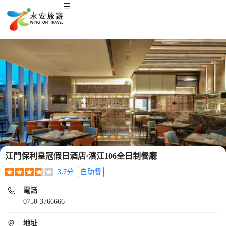
江門保利皇冠假日酒店·濱江106全日制餐廳
3.7
分
自助餐
電話
0750-3766666
地址