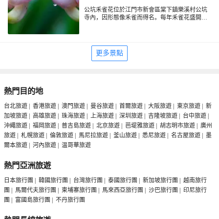
公坑禾雀花位於江門市新會區棠下鎮樂溪村公坑
寺內，因形態像禾雀而得名。每年禾雀花盛開​​時
節，枝條上無葉無芽，長著一串串酷似禾雀的花
朵，近看花朵頭、眼、嘴、翼、尾俱全。盛開的
花朵像振翅欲飛禾雀，含苞的花朵像雛鳥待哺，
十分有趣。
更多景點
熱門目的地
台北旅遊
|
香港旅遊
|
澳門旅遊
|
曼谷旅遊
|
首爾旅遊
|
大阪旅遊
|
東京旅遊
|
新
加坡旅遊
|
高雄旅遊
|
珠海旅遊
|
上海旅遊
|
深圳旅遊
|
吉隆坡旅遊
|
台中旅遊
|
沖繩旅遊
|
福岡旅遊
|
普吉島旅遊
|
北京旅遊
|
芭堤雅旅遊
|
胡志明市旅遊
|
廣州
旅遊
|
札幌旅遊
|
倫敦旅遊
|
馬尼拉旅遊
|
釜山旅遊
|
悉尼旅遊
|
名古屋旅遊
|
墨
爾本旅遊
|
河內旅遊
|
温哥華旅遊
熱門亞洲旅遊
日本旅行團
|
韓國旅行團
|
台灣旅行團
|
泰國旅行團
|
新加坡旅行團
|
越南旅行
團
|
馬爾代夫旅行團
|
柬埔寨旅行團
|
馬來西亞旅行團
|
沙巴旅行團
|
印尼旅行
團
|
富國島旅行團
|
不丹旅行團