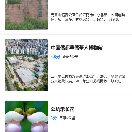
元寶山體育公園位於江門市中心北部，公園運動
健身項目眾多，有籃球場、足球場、步行徑、器
械活動區等，是集户外健身、綠色生態、休閑娛
樂於一體的綜合性體育活動中心。
中國僑都華僑華人博物館
4.6分
距離5公里
五邑華僑博物館籌建於2002年，2005年舉辦了館
藏文物彙報展，2010年全面落成開放。該館建築
面積約九千平方米，由三個館舍——台山會館、
恩平會館、鶴山會館組成，整個展館分為金山尋
夢、海外創業、碧血丹心、僑鄉崛起、僑鄉新
篇、華人之光六個部分，全面展現了五邑籍華僑
華人在海外創業的艱辛，以及回報家鄉的感人故
公坑禾雀花
事。博物館共徵集到華僑實物3.9萬餘件，館藏文
物之多、內容之豐富、價值之高居全國同類博物
5分
距離6公里
館前列。