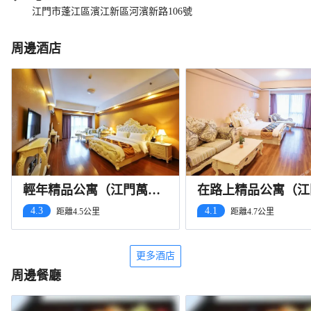
江門市蓬江區濱江新區河濱新路106號
周邊酒店
輕年精品公寓（江門萬達
在路上精品公寓（江
廣場店）
達店）
4.3
4.1
距離4.5公里
距離4.7公里
更多酒店
周邊餐廳