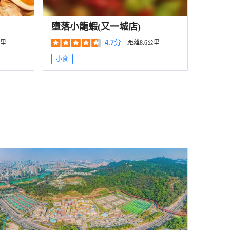
墮落小龍蝦(又一城店)
4.7
分
公里
距離8.6公里
小食