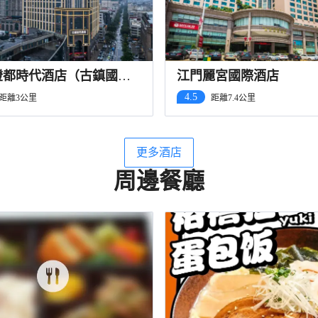
燈都時代酒店（古鎮國貿
江門麗宮國際酒店
時代廣場店）
4.5
距離3公里
距離7.4公里
更多酒店
周邊餐廳