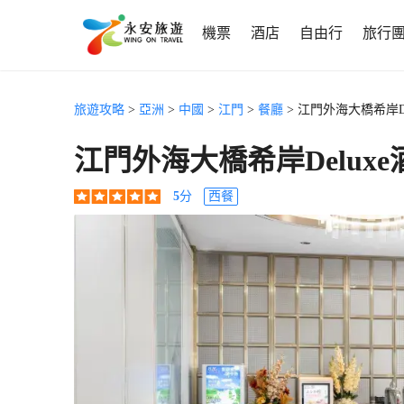
機票
酒店
自由行
旅行
旅遊攻略
>
亞洲
>
中國
>
江門
>
餐廳
> 江門外海大橋希岸D
江門外海大橋希岸Delux
5
分
西餐