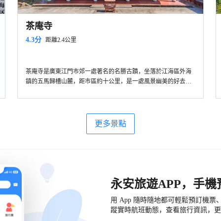
茶庵寺
4.3分
距離2.4公里
茶庵寺是廣東江門市郊一處著名的名勝古蹟，坐落於江海區外海
鎮的五馬歸槽山麓，距市區約十公里，是一處風景幽美的好去
處。
更多景點
永安旅遊APP，手
用 App 隨時隨地都可輕鬆預訂機
蹤實時航班動態，查看旅行資訊，更