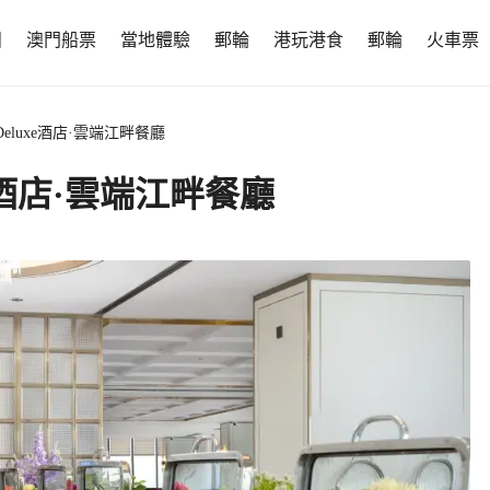
團
澳門船票
當地體驗
郵輪
港玩港食
郵輪
火車票
eluxe酒店·雲端江畔餐廳
e酒店·雲端江畔餐廳