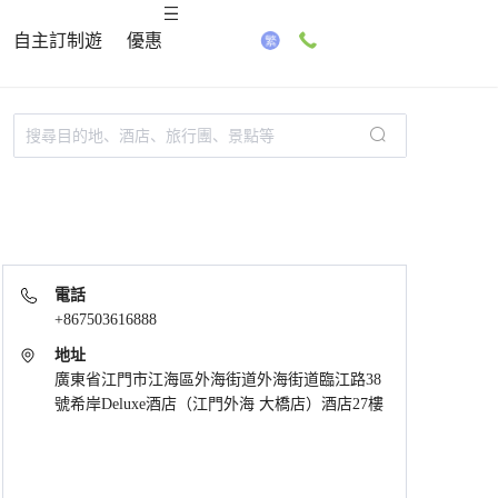
自主訂制遊
優惠
電話
+867503616888
地址
廣東省江門市江海區外海街道外海街道臨江路38
號希岸Deluxe酒店（江門外海 大橋店）酒店27樓