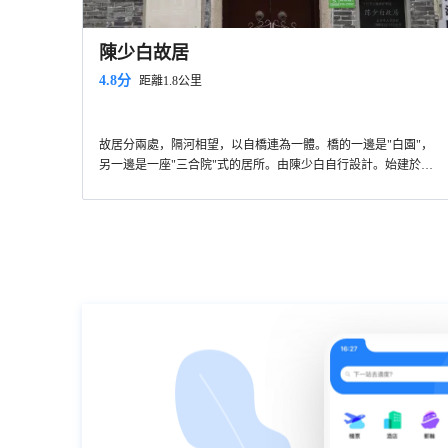
陳少白故居
4.8分
距離1.8公里
故居分兩處，隔河相望，以自橋連為一體。橋的一邊是"白園"，
另一邊是一座"三合院"式的居所。由陳少白自行設計。始建於
1929年，1931年落成，佔地面積兩畝許。自少白逝世後，其家居
多旅居外地，樓宇日久失修，漸顯頹敗。1991年春，外海鎮政府
撥出鉅款對"白園"和園內的"莎蘿坪"、"粥鍋亭"、"瞻雲台"等建
築，以及"三合院"和院內的"亞字樓"等都一一進行了修復，並在
故居內設立"陳少白事蹟陳列館"，陳列大量名人字畫及歷史文
物。使故居還其原貌，煥發青春。