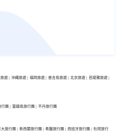
中旅遊
|
沖繩旅遊
|
福岡旅遊
|
普吉島旅遊
|
北京旅遊
|
芭堤雅旅遊
|
旅行團
|
富國島旅行團
|
不丹旅行團
拿大旅行團
|
新西蘭旅行團
|
希臘旅行團
|
西班牙旅行團
|
杜拜旅行