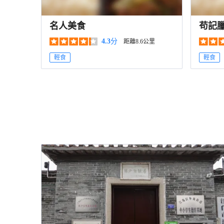
名人美食
苟記
4.3
分
距離8.6公里
輕食
輕食