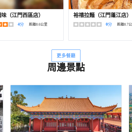
臘味（江門西區店）
裕禧拉麵（江門蓬江店）
4
分
0
分
距離8.6公里
距離8.7
更多餐廳
周邊景點