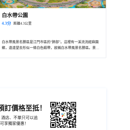
白水帶公園
4.3分
距離4.3公里
白水帶風景名勝區是江門市區的“肺部”。這裡有一溪流流經麻園
鄉，遠遠望去形似一條白色緞帶，故稱白水帶風景名勝區。景區
內有一溪、三泉、天山環抱。一溪即麻溪，三泉即紅桃泉、龍口
泉、滌淨泉。五山即大華山、鋤頭山、松仔山、紅桃山、葫蘆
山。
機預訂價格至抵！
票、酒店、不單只可以追
可享獨家優惠！