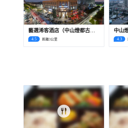
藝選浠客酒店（中山燈都古鎮
中山
店）
燈都
4.5
4.3
距離3公里