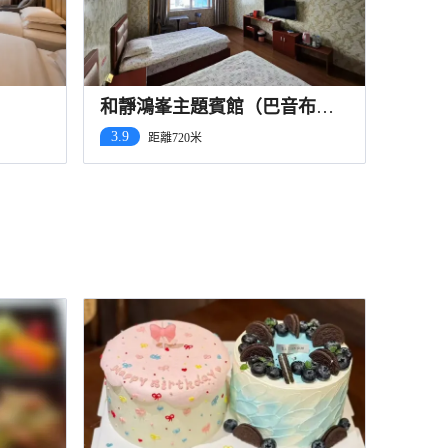
和靜鴻峯主題賓館（巴音布魯
克店）
3.9
距離720米