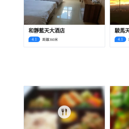
和靜藍天大酒店
駿馬
4.1
4.1
距離360米