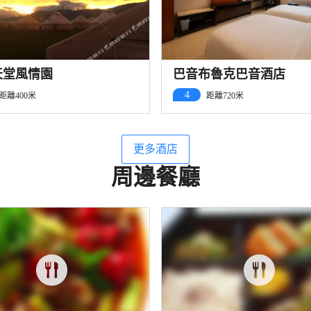
天堂風情園
巴音布魯克巴音酒店
4
距離400米
距離720米
更多酒店
周邊餐廳