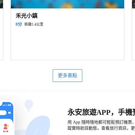
禾光小鎮
0分
距離1.4公里
更多景點
永安旅遊APP，手
用 App 隨時隨地都可輕鬆預訂機
蹤實時航班動態，查看旅行資訊，更