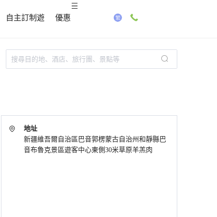
自主訂制遊
優惠
地址
新疆維吾爾自治區巴音郭楞蒙古自治州和靜縣巴
音布魯克景區遊客中心東側30米草原羊羔肉