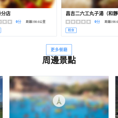
香分店
昌吉二六工丸子湯（和靜
店）
0
分
0
分
距離198.6公里
距離198.
輕食
更多餐廳
周邊景點