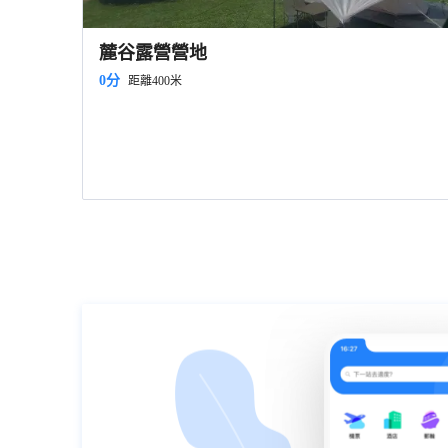
麓谷露營營地
0分
距離400米