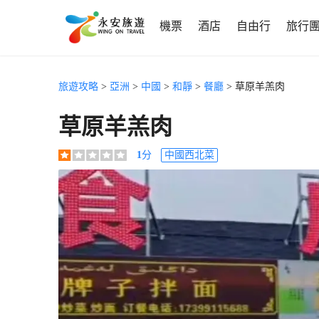
機票
酒店
自由行
旅行
旅遊攻略
>
亞洲
>
中國
>
和靜
>
餐廳
> 草原羊羔肉
草原羊羔肉
1
分
中國西北菜