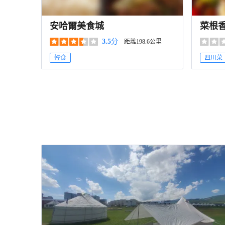
安哈爾美食城
菜根
3.5
分
距離198.6公里
輕食
四川菜