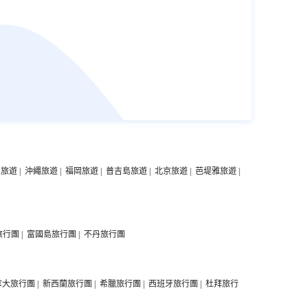
中旅遊
|
沖繩旅遊
|
福岡旅遊
|
普吉島旅遊
|
北京旅遊
|
芭堤雅旅遊
|
旅行團
|
富國島旅行團
|
不丹旅行團
拿大旅行團
|
新西蘭旅行團
|
希臘旅行團
|
西班牙旅行團
|
杜拜旅行