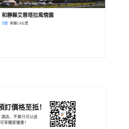
和靜縣艾蓉塔拉風情園
5分
距離1.8公里
機預訂價格至抵！
票、酒店、不單只可以追
可享獨家優惠！