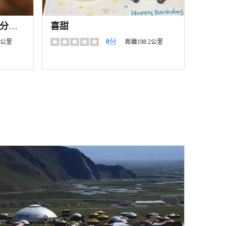
分
喜甜
0
分
6公里
距離198.2公里