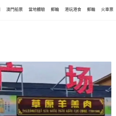
團
澳門船票
當地體驗
郵輪
港玩港食
郵輪
火車票