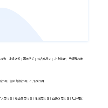
中旅遊
|
沖繩旅遊
|
福岡旅遊
|
普吉島旅遊
|
北京旅遊
|
芭堤雅旅遊
|
旅行團
|
富國島旅行團
|
不丹旅行團
拿大旅行團
|
新西蘭旅行團
|
希臘旅行團
|
西班牙旅行團
|
杜拜旅行