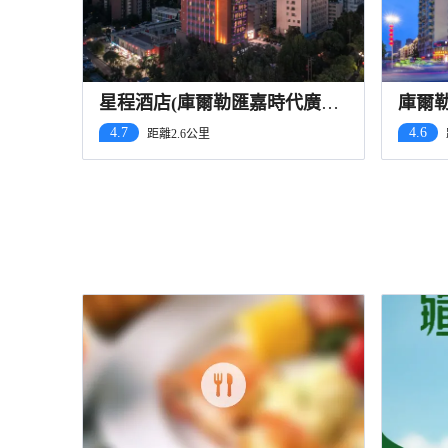
星程酒店(庫爾勒匯嘉時代廣場
庫爾
店)
巴州
4.7
4.6
距離2.6公里