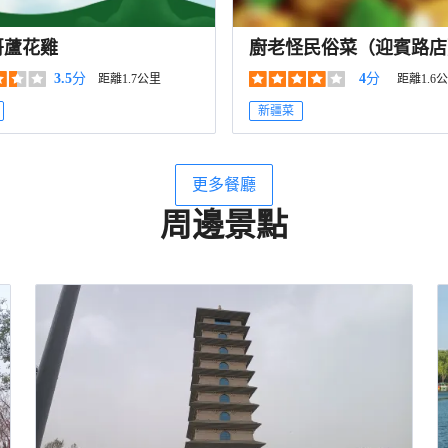
哥蘆花雞
廚老怪民俗菜（迎賓路店
3.5
分
4
分
距離1.7公里
距離1.6
新疆菜
更多餐廳
周邊景點