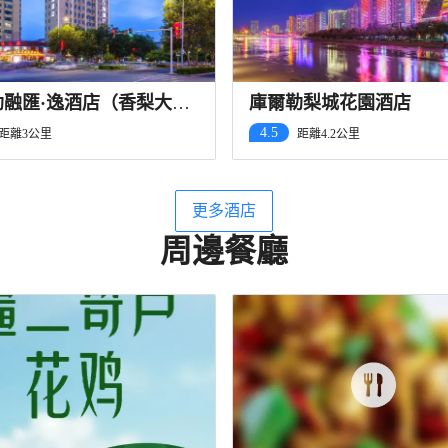
勒融匯·逸酒店（香梨大道
庫爾勒梨城花園酒店
博物館店）
4.5
距離3公里
距離4.2公里
更多酒店
周邊餐廳