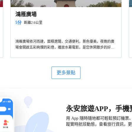
鴻雁廣場
5分
距離2.6公里
鴻雁廣場依河而建，面積遼闊，交通便利，景色優美。夜晚的廣
場會開啟五彩絢爛的彩燈，播放水幕電影，是您休閑散步的好去
處。
更多景點
永安旅遊APP，手
用 App 隨時隨地都可輕鬆預訂機
蹤實時航班動態，查看旅行資訊，更