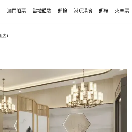
團
澳門船票
當地體驗
郵輪
港玩港食
郵輪
火車票
園店）