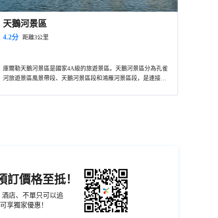
天鵝河景區
4.2分
距離3公里
庫爾勒天鵝河景區是國家4A級的旅遊景區。天鵝河景區分為孔雀
河旅遊景區風景帶段、天鵝河景區段和鴻雁河景區段，是連接孔
雀河、杜鵑河的重要水上紐帶，景區南起庫爾勒梨香湖，北到庫
爾勒市獅子橋，全長十餘公里。天鵝河景區佔地面積2400畝,水域
面積765畝,是梨城休閑、旅遊、觀光的重要景區。
機預訂價格至抵！
票、酒店、不單只可以追
可享獨家優惠！