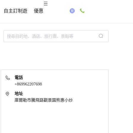
自主訂制遊
優惠
電話
+869962207698
地址
庫爾勒市騰飛路觀景園熊惠小炒