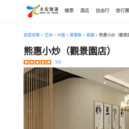
機票
酒店
自由行
旅行
旅遊攻略
>
亞洲
>
中國
>
庫爾勒
>
餐廳
> 熊惠小炒（觀景
熊惠小炒（觀景園店）
5
分