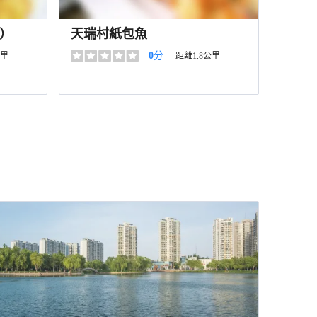
）
天瑞村紙包魚
0
分
公里
距離1.8公里