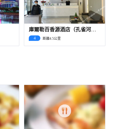
庫爾勒百香源酒店（孔雀河
店）
4
距離4.5公里