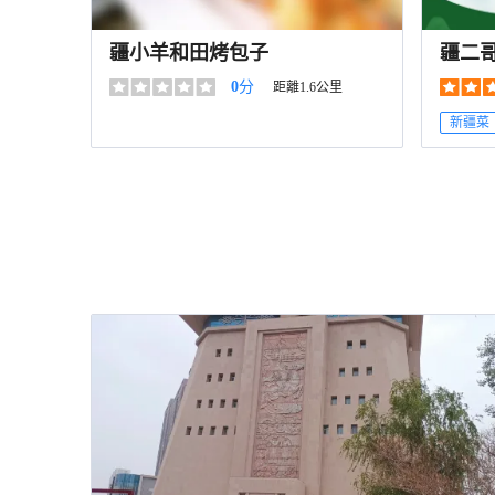
疆小羊和田烤包子
疆二
0
分
距離1.6公里
新疆菜