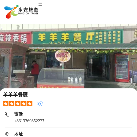
羊羊羊餐廳
5
分
電話
+8613369852227
地址