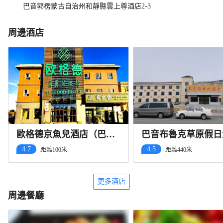
巴音郭楞蒙古自治州和靜縣雲上尊酒店2-3
周邊酒店
歐格德京魚兒酒店（巴音
巴音布魯克草原假日
布魯克店）
店
4.7
4.5
距離100米
距離440米
更多酒店
周邊餐廳