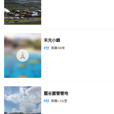
禾光小鎮
0分
距離360米
麓谷露營營地
0分
距離1.2公里