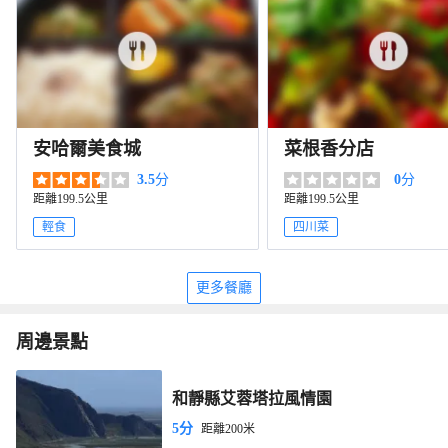
安哈爾美食城
菜根香分店
3.5
分
0
分
距離199.5公里
距離199.5公里
輕食
四川菜
更多餐廳
周邊景點
和靜縣艾蓉塔拉風情園
5分
距離200米