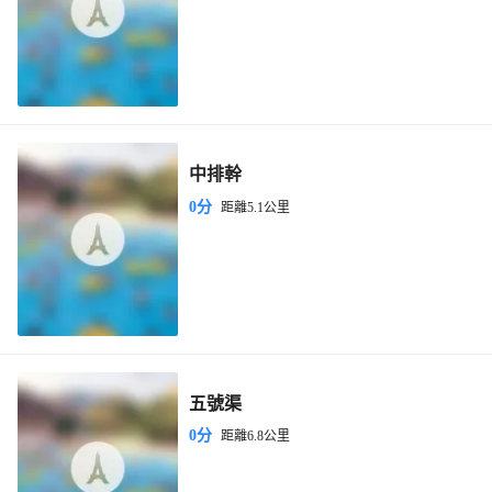
中排幹
0分
距離5.1公里
五號渠
0分
距離6.8公里