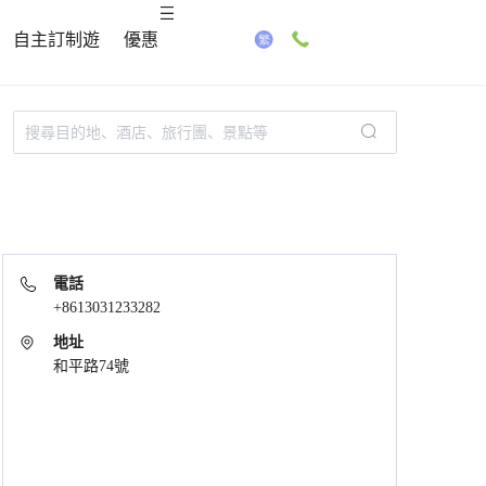
自主訂制遊
優惠
電話
+8613031233282
地址
和平路74號