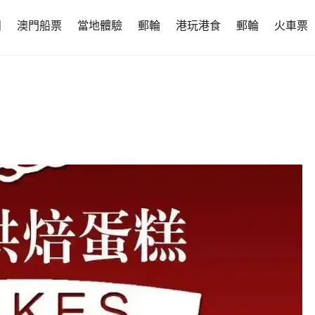
團
澳門船票
當地體驗
郵輪
港玩港食
郵輪
火車票