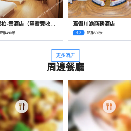
派柏·雲酒店（焉耆豐收港
焉耆川渝商務酒店
4.2
距離490米
距離590米
更多酒店
周邊餐廳