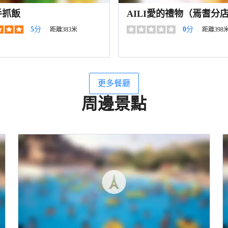
手抓飯
AILI愛的禮物（焉耆分
5
分
0
分
距離383米
距離398
更多餐廳
周邊景點