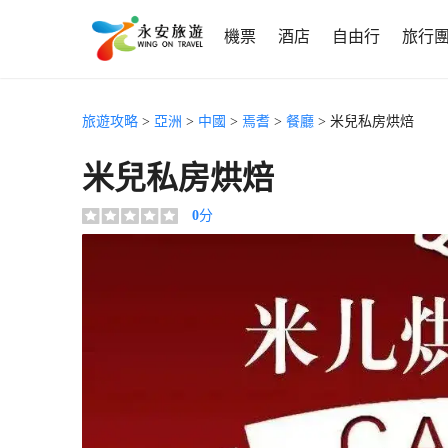
機票
酒店
自由行
旅行
旅遊攻略
>
亞洲
>
中國
>
焉耆
>
餐廳
> 米兒私房烘焙
米兒私房烘焙
0
分