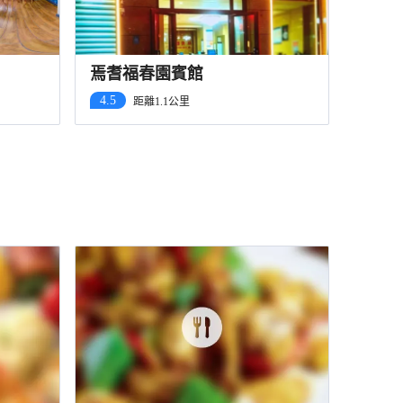
焉耆福春園賓館
4.5
距離1.1公里