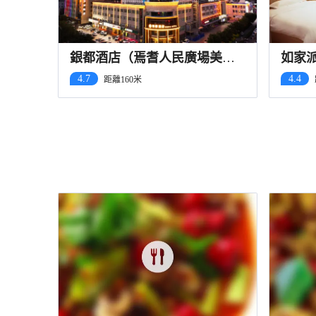
銀都酒店（焉耆人民廣場美食
如家
街夜市店）
店）
4.7
4.4
距離160米