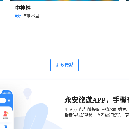
中排幹
0分
距離5公里
更多景點
永安旅遊APP，手
用 App 隨時隨地都可輕鬆預訂機
蹤實時航班動態，查看旅行資訊，更