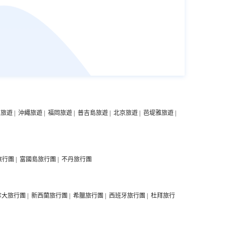
中旅遊
|
沖繩旅遊
|
福岡旅遊
|
普吉島旅遊
|
北京旅遊
|
芭堤雅旅遊
|
旅行團
|
富國島旅行團
|
不丹旅行團
拿大旅行團
|
新西蘭旅行團
|
希臘旅行團
|
西班牙旅行團
|
杜拜旅行