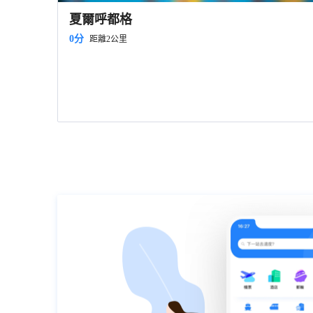
夏爾呼都格
0分
距離2公里