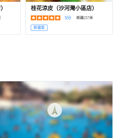
店）
桂花涼皮（沙河灣小區店）
5
分
米
距離257米
新疆菜