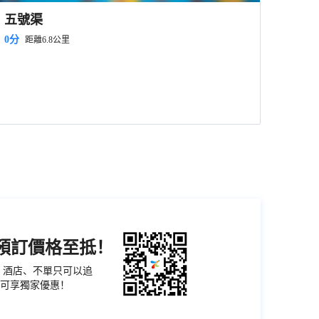
五號渠
0分
距離6.8公里
機預訂價格至抵！
票、酒店、不單只可以追
可享獨家優惠！