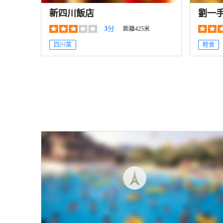
新四川飯店
劉一
3
分
距離425米
四川菜
輕食