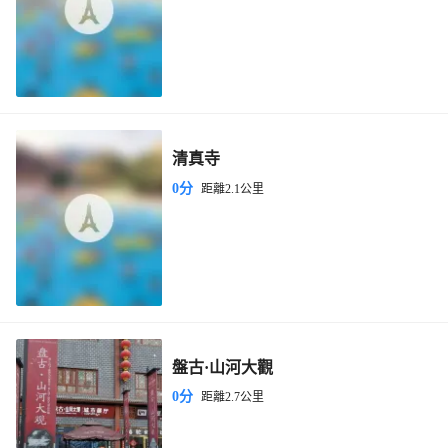
清真寺
0分
距離2.1公里
盤古·山河大觀
0分
距離2.7公里