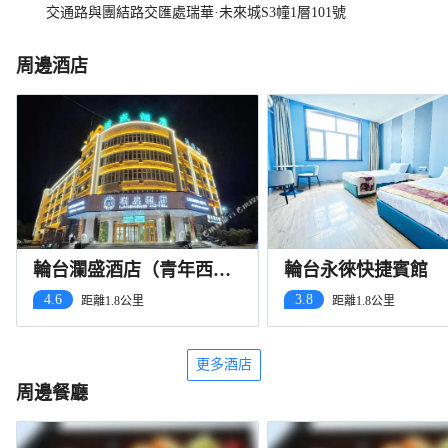
交通路與團結路交匯處瑞華·未來城S3幢1層101號
周邊酒店
輪台瀾盛酒店（青年西路
輪台永徠快捷賓館
店）
4.6
3.8
距離1.8公里
距離1.8公里
更多酒店
周邊餐廳