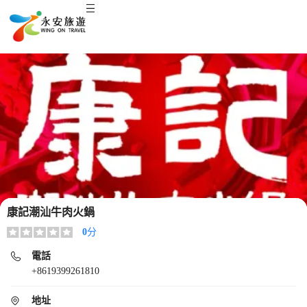
康記潮汕牛肉火鍋
0
分
電話
+8619399261810
地址