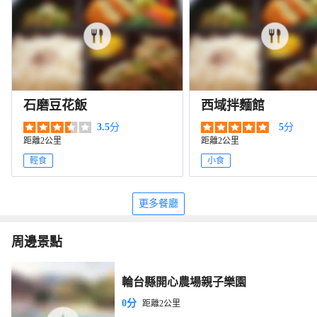
石磨豆花飯
西域拌麵館
3.5
分
5
分
距離2公里
距離2公里
輕食
小食
更多餐廳
周邊景點
輪台縣開心農場親子樂園
0分
距離2公里