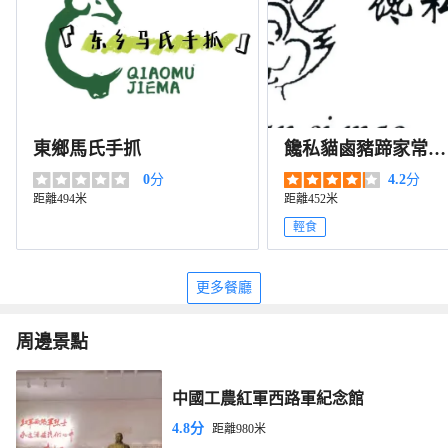
東鄉馬氏手抓
饞私貓鹵豬蹄家常菜
館（高台店）
0
分
4.2
分
距離494米
距離452米
輕食
更多餐廳
周邊景點
中國工農紅軍西路軍紀念館
4.8分
距離980米