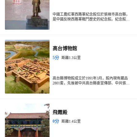
中國工農紅軍西路軍紀念館位於張掖市高台縣，
是中國反映西路軍戰鬥歷史的紀念館。紀念館園
區建內有英雄雕塑、紀念碑、英烈公墓，可以來
此祭奠先烈的忠魂。而展陳館內詳細全面的展示
了西路軍的革命歷史。景區是一座園區式建築，
既是紀念館也是一座公園，同時還是革命先烈的
烈士陵園。園區面積很大，長約400米，寬度將近
高台博物館
200米，園內是開闊的廣場，在廣場上有英雄羣
雕、紀念碑、英烈公墓和展陳館幾個主要建築，
5分
距離1.3公里
基本按照一條直線分佈在進大門之後的中軸網
上，可以一一參觀。另外，園內種植了很多草坪
和松柏樹供遊客散佈，在草坪和樹林之間有幾座
烈士紀念亭，環境十分優美。英雄羣雕和紀念碑
是進入大門後在廣場上首先看到的建築。羣雕約
高台縣博物館成立於1991年3月，館內現有藏品
有兩層樓高，雕塑了七名緊靠在一起面向四方的
2801套，先後被中共高台縣委宣傳部、中共張掖
紅軍戰士，七名戰士的姿勢各不相同，有以當時
市委宣傳部命名為縣級和市級“愛國主義教育基
的軍長董振堂為原型的指揮員，有揮舞大刀的戰
地”，2013年被國家文物局評為“國家三級博物
鬥員，拉響手榴彈與敵人同歸於盡的傷病員，營
館”。佔地面積9000平方米，建築面積5565平方
救紅軍的地方羣眾，搶救傷員的女衞生員，還有
米，其中展覽面積2723平方米，有《西塞遺珍
吹沖鋒號的小號兵，紀念了當年西路軍在艱苦環
——高台文物精品展》《古冢丹青——高台魏晉
飛霞殿
境下堅持戰鬥的精神。羣雕背後是一座紀念碑，
壁畫磚藝術陳列》兩個基本陳列。
高約30米，正面紀念詞，背後有説明西路軍歷史
0分
距離1.4公里
的碑文。位於紀念碑後面的是陣亡烈士的公墓，
公墓裏埋葬了當年犧牲在此地的3000多名紅軍將
士，這些將士大多是在當年以少敵多慘烈的高台
守衞戰中犧牲的，建國後他們的屍首被靜心尋找