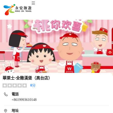
華萊士·全雞漢堡（高台店）
0
分
電話
+8619993610148
地址