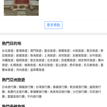
清理後埋葬在這裏。走到這裏時不妨為將士們鞠
個躬或者默哀一下，祭奠當年為了革命理想而犧
牲生命的英魂們。位於園區內側的展陳館是紀念
館園內的主體，紀念館的大樓高約12米，像一座
烽火台的造型，可以在外面拍照合影。走進館
內，有序廳、西渡黃河、策應河東、血戰臨高、
更多景點
石窩分兵、全力營救、忠心耿耿、光照千秋共八
個主題展廳。西路軍當年的戰鬥是我軍歷史上慘
烈悲壯的戰役之一，眾多可歌可泣的歷史故事一
定讓你動容，並感慨於當年革命先烈們對信仰的
忠誠和堅忍不拔的精神。
熱門目的地
台北旅遊
|
香港旅遊
|
澳門旅遊
|
曼谷旅遊
|
首爾旅遊
|
大阪旅遊
|
東京旅遊
|
新
加坡旅遊
|
高雄旅遊
|
珠海旅遊
|
上海旅遊
|
深圳旅遊
|
吉隆坡旅遊
|
台中旅遊
|
沖繩旅遊
|
福岡旅遊
|
普吉島旅遊
|
北京旅遊
|
芭堤雅旅遊
|
胡志明市旅遊
|
廣州
旅遊
|
札幌旅遊
|
倫敦旅遊
|
馬尼拉旅遊
|
釜山旅遊
|
悉尼旅遊
|
名古屋旅遊
|
墨
爾本旅遊
|
河內旅遊
|
温哥華旅遊
熱門亞洲旅遊
日本旅行團
|
韓國旅行團
|
台灣旅行團
|
泰國旅行團
|
新加坡旅行團
|
越南旅行
團
|
馬爾代夫旅行團
|
柬埔寨旅行團
|
馬來西亞旅行團
|
沙巴旅行團
|
印尼旅行
團
|
富國島旅行團
|
不丹旅行團
熱門長線旅遊