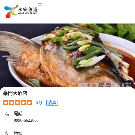
豪門大酒店
5
分
清真
電話
0996-6622868
地址