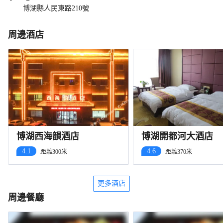
博湖縣人民東路210號
周邊酒店
博湖西海韻酒店
博湖開都河大酒店
4.1
4.6
距離300米
距離370米
更多酒店
周邊餐廳