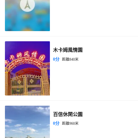
木卡姆風情園
0分
距離840米
百信休閑公園
0分
距離960米