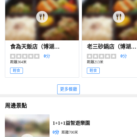
食為天飯店（博湖
老三砂鍋店（博湖分
店）
店）
0
分
0
分
距離364米
距離213米
輕食
輕食
更多餐廳
周邊景點
1+1+1益智遊樂園
0分
距離700米