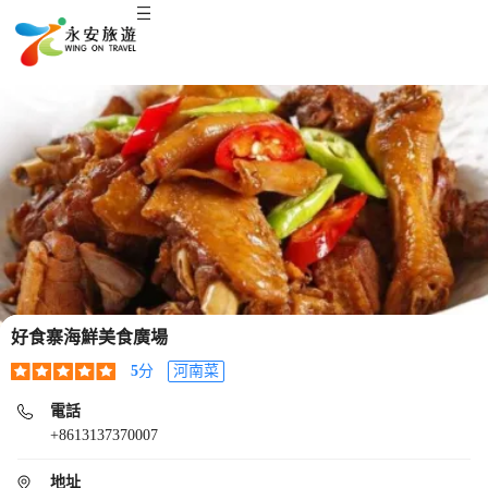
好食寨海鮮美食廣場
5
分
河南菜
電話
+8613137370007
地址