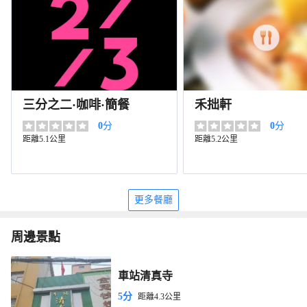
三分之二·咖啡·簡餐
禾拙軒
0
分
0
分
距離5.1公里
距離5.2公里
更多餐廳
周邊景點
車站清真寺
5分
距離4.3公里