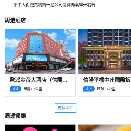
平中大街鐵路橋南一建公司衚衕向裏50米右轉
周邊酒店
歐派金帝大酒店（信陽國
信陽平橋中州國際飯
際商貿城高鐵東站店）
4.4
4.5
距離1.1公里
距離1.4公里
更多酒店
周邊餐廳