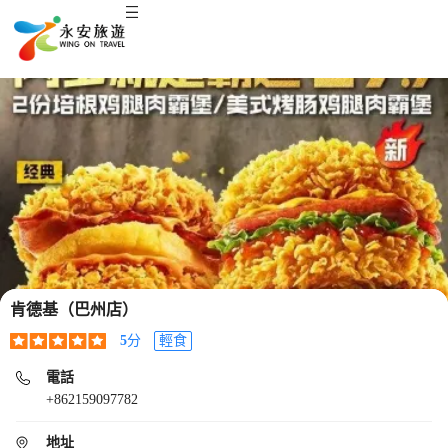
肯德基（巴州店）
5
分
輕食
電話
+862159097782
地址