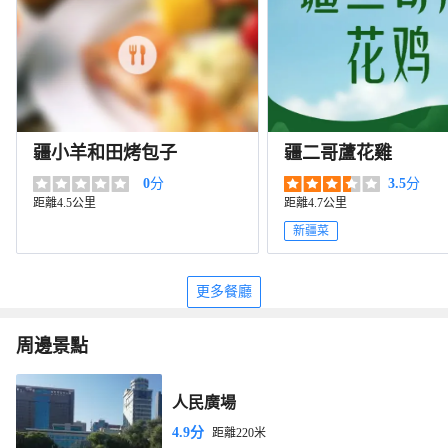
疆小羊和田烤包子
疆二哥蘆花雞
0
分
3.5
分
距離4.5公里
距離4.7公里
新疆菜
更多餐廳
周邊景點
人民廣場
4.9分
距離220米