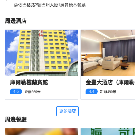
薩依巴格路2號巴州大廈1層肯德基餐廳
周邊酒店
庫爾勒樓蘭賓館
金豐大酒店（庫爾勒
河店）
4.6
4.4
距離360米
距離490米
更多酒店
周邊餐廳