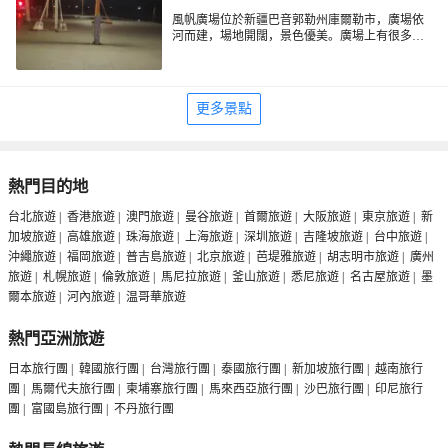
風帆廣場位於新疆巴音郭勒州庫爾勒市，廣場依
河而建，場地開闊，景色優美。廣場上有很多風
帆形狀的建築物，巍峨壯觀。是您休閑健身的好
地方。
更多景點
熱門目的地
台北旅遊
|
香港旅遊
|
澳門旅遊
|
曼谷旅遊
|
首爾旅遊
|
大阪旅遊
|
東京旅遊
|
新
加坡旅遊
|
高雄旅遊
|
珠海旅遊
|
上海旅遊
|
深圳旅遊
|
吉隆坡旅遊
|
台中旅遊
|
沖繩旅遊
|
福岡旅遊
|
普吉島旅遊
|
北京旅遊
|
芭堤雅旅遊
|
胡志明市旅遊
|
廣州
旅遊
|
札幌旅遊
|
倫敦旅遊
|
馬尼拉旅遊
|
釜山旅遊
|
悉尼旅遊
|
名古屋旅遊
|
墨
爾本旅遊
|
河內旅遊
|
温哥華旅遊
熱門亞洲旅遊
日本旅行團
|
韓國旅行團
|
台灣旅行團
|
泰國旅行團
|
新加坡旅行團
|
越南旅行
團
|
馬爾代夫旅行團
|
柬埔寨旅行團
|
馬來西亞旅行團
|
沙巴旅行團
|
印尼旅行
團
|
富國島旅行團
|
不丹旅行團