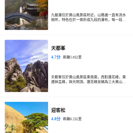
九龍瀑位於黃山風景區附近，山路邊一直有流水
相伴，特色在於一條折成九段的瀑布，每一段瀑
布底下都有漂亮的水潭，水色碧綠，是親水的好
去處。遊玩九龍瀑建議在春夏季的雨後，瀑布氣
勢恢弘，若逢冬季枯水季，瀑布只是細流，以看
山景為主。
天都峯
4.7分
距離5.8公里
天都峯位於黃山風景區東南面，西對蓮花峰，東
連缽盂峰，與光明頂、蓮花峰並稱為三大黃山主
峰，海拔1810公尺。天都峯以險峻著稱，登峰頂
可以俯看黃山壯麗的全景，因此有「不登天都
天都峯的名字來自古稱“群仙所都”，意為天上
峯，等於一場空」之說。
會。整坐山峰直入天上雲霄，平均坡度約70度左
右，局部地方達到接近垂直的80度。峰頂的鯽魚
背，寬度僅1米，兩側是萬丈懸崖，可以說是黃山
另外，從天都峯腰至天都峯頂，一路還能看到百
迎客松
第一奇險。天都峯頂上有一座「登峰造極」石
步雲梯、松鼠跳天都、天上玉屏、童子拜觀音、
刻，峰頂中間還有一個天然石室，可容納百人，
二僧朝佛等景點。
4.8分
距離6.2公里
室外有塊石頭，象醉漢斜臥，名為「仙人把洞
整個山峰分南坡和北坡，北坡這邊是老道，從老
門」。站在峰頂你可以遠眺雲山相連，江河一
道口到天都絕頂是2公里左右，步行上去通常在1
線，遙接大海，天氣好的時候還可以雲海，如果
小時左右。南坡是新道，從天都絕頂下到新道口