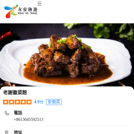
老謝徽菜館
4.9
分
安徽菜
電話
+8613645592513
地址