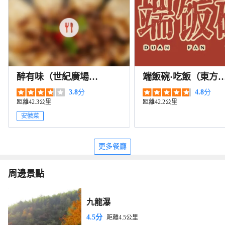
醉有味（世紀廣場
端飯碗·吃飯（東方
店）
園店）
3.8
分
4.8
分
距離42.3公里
距離42.2公里
安徽菜
更多餐廳
周邊景點
九龍瀑
4.5分
距離4.5公里