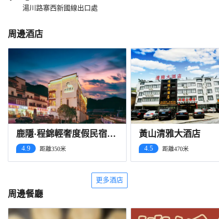
湯川路寨西新國線出口處
周邊酒店
鹿隱·程錦輕奢度假民宿
黃山清雅大酒店
（黃山風景區湯口南大門
4.9
4.5
距離350米
距離470米
換乘中心總站店）
更多酒店
周邊餐廳