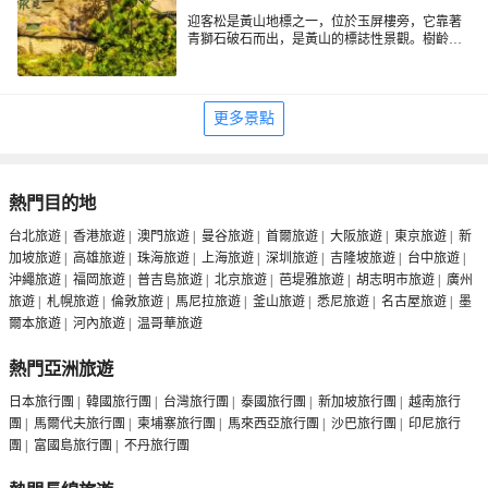
時間上充裕還可以根據行程安排觀看日出和日
是2.5公里左右，步行通常在1個半小時左右。
新舊道口都可以上下山，老道口位於玉屏樓迎客
落。
松旁邊，你也可以從慈光閣站搭乘玉屏索道到玉
迎客松是黃山地標之一，位於玉屏樓旁，它靠著
屏站再到老道口登山。要是在慈光閣站不坐索
青獅石破石而出，是黃山的標誌性景觀。樹齡至
道，也可以徒步走到半山寺再到新道口登山，但
同樣，如果你是從老道口直接登頂的，也建議從
少已有800年，一側枝椏伸出，就像人伸出臂膀歡
是徒步路程較遠，可能需走2小時，因此建議還是
原路返回，到玉屏站搭乘索道下山到慈光閣站，
迎遠道而來的客人。這個也是一個觀賞雲海日出
搭乘索道比較好。
因為如果從天都絕頂到慈光閣站全程可能需要4個
的好位置。
多小時，非常之累，而且這段路上的景色遠沒有
更多景點
老道口上去時精彩。
熱門目的地
台北旅遊
|
香港旅遊
|
澳門旅遊
|
曼谷旅遊
|
首爾旅遊
|
大阪旅遊
|
東京旅遊
|
新
加坡旅遊
|
高雄旅遊
|
珠海旅遊
|
上海旅遊
|
深圳旅遊
|
吉隆坡旅遊
|
台中旅遊
|
沖繩旅遊
|
福岡旅遊
|
普吉島旅遊
|
北京旅遊
|
芭堤雅旅遊
|
胡志明市旅遊
|
廣州
旅遊
|
札幌旅遊
|
倫敦旅遊
|
馬尼拉旅遊
|
釜山旅遊
|
悉尼旅遊
|
名古屋旅遊
|
墨
爾本旅遊
|
河內旅遊
|
温哥華旅遊
熱門亞洲旅遊
日本旅行團
|
韓國旅行團
|
台灣旅行團
|
泰國旅行團
|
新加坡旅行團
|
越南旅行
團
|
馬爾代夫旅行團
|
柬埔寨旅行團
|
馬來西亞旅行團
|
沙巴旅行團
|
印尼旅行
團
|
富國島旅行團
|
不丹旅行團