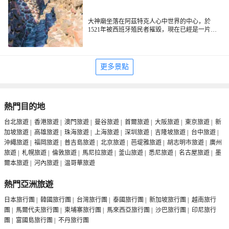
大神廟坐落在阿茲特克人心中世界的中心，於
1521年被西班牙殖民者摧毀，現在已經是一片廢
墟。在大神廟裡面有一座博物館，陳列著考古發
現的遺跡，很好的展示了阿茲特克的古老文明。
進入大神廟遺址，人們可以沿著當初考古學家挖
掘的路線，一層一層地走近它。
更多景點
熱門目的地
台北旅遊
|
香港旅遊
|
澳門旅遊
|
曼谷旅遊
|
首爾旅遊
|
大阪旅遊
|
東京旅遊
|
新
加坡旅遊
|
高雄旅遊
|
珠海旅遊
|
上海旅遊
|
深圳旅遊
|
吉隆坡旅遊
|
台中旅遊
|
沖繩旅遊
|
福岡旅遊
|
普吉島旅遊
|
北京旅遊
|
芭堤雅旅遊
|
胡志明市旅遊
|
廣州
旅遊
|
札幌旅遊
|
倫敦旅遊
|
馬尼拉旅遊
|
釜山旅遊
|
悉尼旅遊
|
名古屋旅遊
|
墨
爾本旅遊
|
河內旅遊
|
温哥華旅遊
熱門亞洲旅遊
日本旅行團
|
韓國旅行團
|
台灣旅行團
|
泰國旅行團
|
新加坡旅行團
|
越南旅行
團
|
馬爾代夫旅行團
|
柬埔寨旅行團
|
馬來西亞旅行團
|
沙巴旅行團
|
印尼旅行
團
|
富國島旅行團
|
不丹旅行團