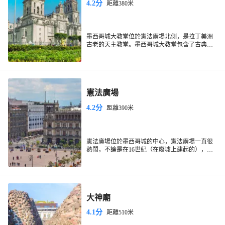
4.2分
距離380米
墨西哥城大教堂位於憲法廣場北側，是拉丁美洲
古老的天主教堂。墨西哥城大教堂包含了古典巴
洛克、新古典等多種建築風格。墨西哥城大教堂
主體由兩側高聳的鐘樓和中間寬廣的主殿構成。
墨西哥城大教堂中除了古老的雕像和家具以外，
非常引人注目的就是頂上那輝煌艷麗的聖經故事
壁畫。
憲法廣場
4.2分
距離390米
憲法廣場位於墨西哥城的中心，憲法廣場一直很
熱鬧，不論是在16世紀（在廢墟上建起的），還
是在18世紀（攤販雲集的市場），即使是在已經
成為政府機關所在地的今天，熱鬧從未停止。廣
場中心巨大的墨西哥國旗飄揚，遊客和當地人都
能在這裡找到快樂。每天早上和下午，會有墨西
哥士兵從國家宮裡走出，進行升降旗儀。
大神廟
4.1分
距離510米