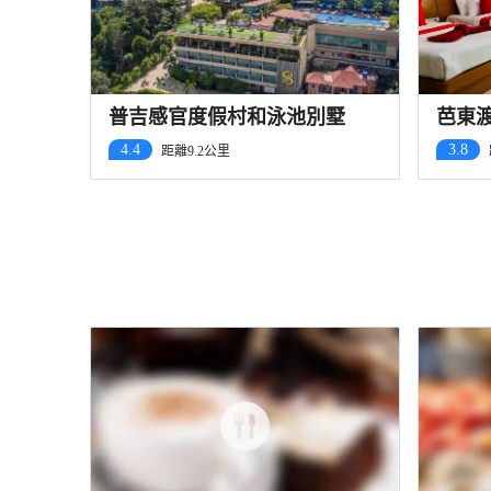
普吉感官度假村和泳池別墅
芭東
4.4
3.8
距離9.2公里