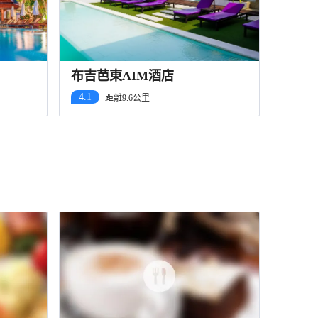
布吉芭東AIM酒店
4.1
距離9.6公里