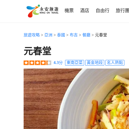
機票
酒店
自由行
旅行
旅遊攻略
>
亞洲
>
泰國
>
布吉
>
餐廳
> 元春堂
元春堂
4.3
分
東南亞菜
黃金地段
名人熱點