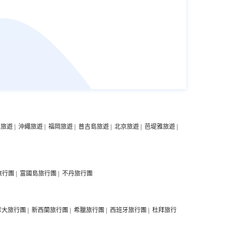
中旅遊
|
沖繩旅遊
|
福岡旅遊
|
普吉島旅遊
|
北京旅遊
|
芭堤雅旅遊
|
旅行團
|
富國島旅行團
|
不丹旅行團
拿大旅行團
|
新西蘭旅行團
|
希臘旅行團
|
西班牙旅行團
|
杜拜旅行