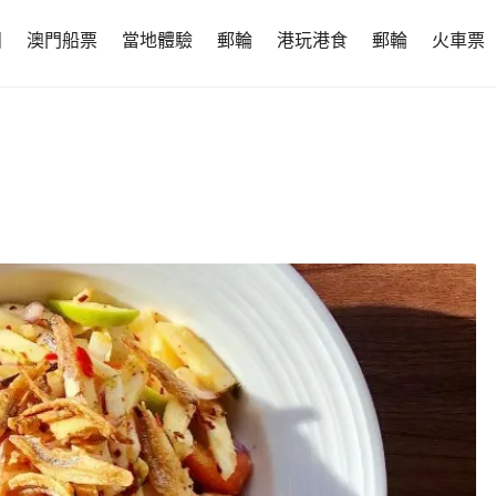
團
澳門船票
當地體驗
郵輪
港玩港食
郵輪
火車票