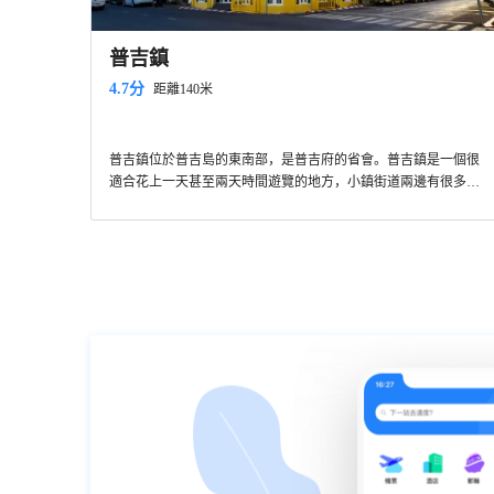
普吉鎮
4.7分
距離140米
普吉鎮位於普吉島的東南部，是普吉府的省會。普吉鎮是一個很
適合花上一天甚至兩天時間遊覽的地方，小鎮街道兩邊有很多禮
品店、古董店、畫廊、酒吧、咖啡館等，逛累了可以隨意的找一
家坐坐，小憩一下，頗有氛圍和情調。坐在街角的咖啡館，可以
和朋友聊天，也可以發發呆欣賞街景，非常的愜意。鎮上的遊客
不及海邊那麼多，但走一趟老城區，逛一趟週末集市，坐一下當
地的茶餐廳，質樸的人文風情會給你留下深刻的印象。