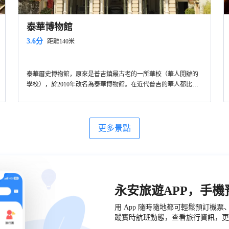
泰華博物館
3.6分
距離140米
泰華曆史博物館，原來是普吉鎮最古老的一所華校（華人開辦的
學校），於2010年改名為泰華博物館。在近代普吉的華人都比較
重視中文的教育，華校在這裡開展的也比較好，這裡的中文教育
博物館中收集了大量曆史資料，展示聚居於普吉島的華人華僑的
水平在泰國國內的屬於比較高的水平。
文化習俗及日常生活面貌。 博物館中還設有普吉漢語教學中心，
為島上的華人進行文化教育的傳播。另，博物館內還有說中文的
工作人員。
更多景點
永安旅遊APP，手
用 App 隨時隨地都可輕鬆預訂機
蹤實時航班動態，查看旅行資訊，更