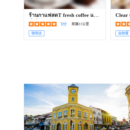
ร้านกาแฟสดT fresh coffee และ
Clear
ตี๋เตี๋ยวเรือ
5
分
距離11公里
咖啡店
自助餐