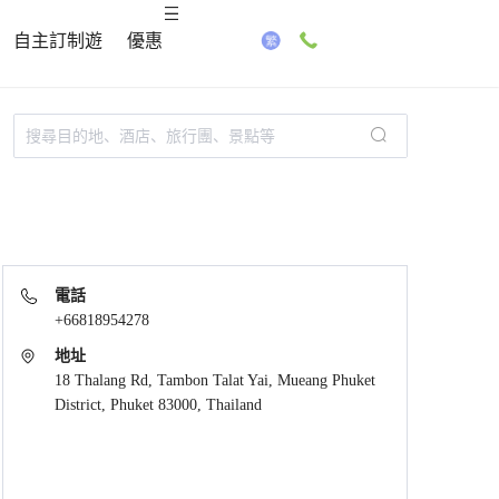
自主訂制遊
優惠
電話
+66818954278
地址
18 Thalang Rd, Tambon Talat Yai, Mueang Phuket
District, Phuket 83000, Thailand