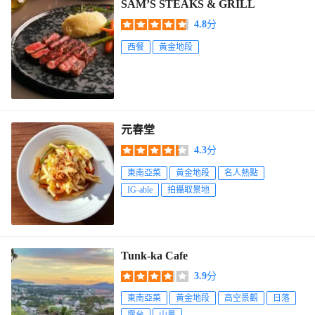
SAM’S STEAKS & GRILL
4.8
分
西餐
黃金地段
元春堂
4.3
分
東南亞菜
黃金地段
名人熱點
IG-able
拍攝取景地
Tunk-ka Cafe
3.9
分
東南亞菜
黃金地段
高空景觀
日落