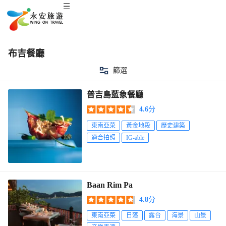
布吉餐廳
篩選
普吉島藍象餐廳
4.6
分
東南亞菜
黃金地段
歷史建築
適合拍照
IG-able
Baan Rim Pa
4.8
分
東南亞菜
日落
露台
海景
山景