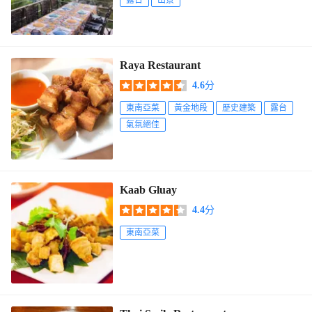
露台
山景
Raya Restaurant
4.6
分
東南亞菜
黃金地段
歷史建築
露台
氣氛絕佳
Kaab Gluay
4.4
分
東南亞菜