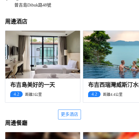
普吉島Dibuk路48號
周邊酒店
布吉島美好的一天
布吉西瑞灣威斯汀水
假酒店
4.2
4.2
距離3公里
距離4.4公里
更多酒店
周邊餐廳