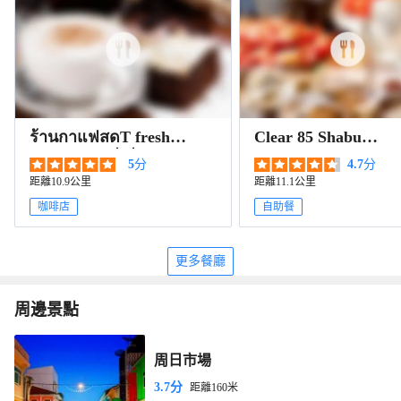
ร้านกาแฟสดT fresh
Clear 85 Shabu
coffee และ ตี๋เตี๋ยวเรือ
โรบินสันถลาง
5
分
4.7
分
距離10.9公里
距離11.1公里
咖啡店
自助餐
更多餐廳
周邊景點
周日市場
3.7分
距離160米