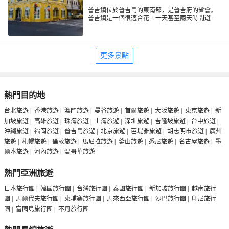
普吉鎮位於普吉島的東南部，是普吉府的省會。
普吉鎮是一個很適合花上一天甚至兩天時間遊覽
的地方，小鎮街道兩邊有很多禮品店、古董店、
畫廊、酒吧、咖啡館等，逛累了可以隨意的找一
家坐坐，小憩一下，頗有氛圍和情調。坐在街角
的咖啡館，可以和朋友聊天，也可以發發呆欣賞
更多景點
街景，非常的愜意。鎮上的遊客不及海邊那麼
多，但走一趟老城區，逛一趟週末集市，坐一下
當地的茶餐廳，質樸的人文風情會給你留下深刻
的印象。
熱門目的地
台北旅遊
|
香港旅遊
|
澳門旅遊
|
曼谷旅遊
|
首爾旅遊
|
大阪旅遊
|
東京旅遊
|
新
加坡旅遊
|
高雄旅遊
|
珠海旅遊
|
上海旅遊
|
深圳旅遊
|
吉隆坡旅遊
|
台中旅遊
|
沖繩旅遊
|
福岡旅遊
|
普吉島旅遊
|
北京旅遊
|
芭堤雅旅遊
|
胡志明市旅遊
|
廣州
旅遊
|
札幌旅遊
|
倫敦旅遊
|
馬尼拉旅遊
|
釜山旅遊
|
悉尼旅遊
|
名古屋旅遊
|
墨
爾本旅遊
|
河內旅遊
|
温哥華旅遊
熱門亞洲旅遊
日本旅行團
|
韓國旅行團
|
台灣旅行團
|
泰國旅行團
|
新加坡旅行團
|
越南旅行
團
|
馬爾代夫旅行團
|
柬埔寨旅行團
|
馬來西亞旅行團
|
沙巴旅行團
|
印尼旅行
團
|
富國島旅行團
|
不丹旅行團