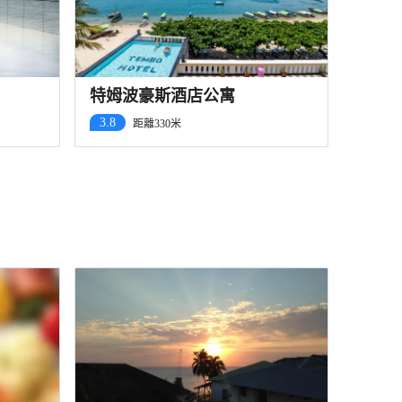
特姆波豪斯酒店公寓
3.8
距離330米