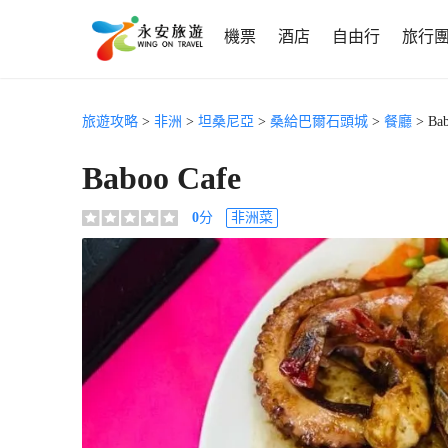
機票
酒店
自由行
旅行
旅遊攻略
>
非洲
>
坦桑尼亞
>
桑給巴爾石頭城
>
餐廳
> Bab
Baboo Cafe
0
分
非洲菜