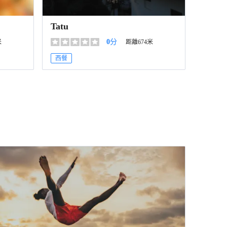
Tatu
0
分
米
距離674米
西餐