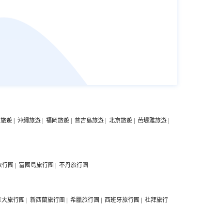
中旅遊
|
沖繩旅遊
|
福岡旅遊
|
普吉島旅遊
|
北京旅遊
|
芭堤雅旅遊
|
旅行團
|
富國島旅行團
|
不丹旅行團
拿大旅行團
|
新西蘭旅行團
|
希臘旅行團
|
西班牙旅行團
|
杜拜旅行