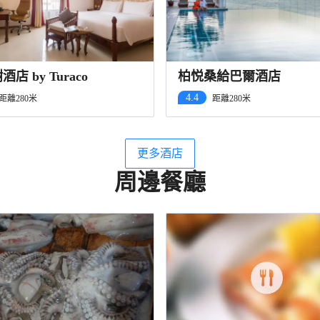
店 by Turaco
柏悦桑給巴爾酒店
4.4
距離280米
距離280米
更多酒店
周邊餐廳