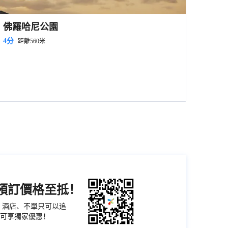
佛羅哈尼公園
4分
距離560米
機預訂價格至抵！
票、酒店、不單只可以追
可享獨家優惠！