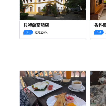
貝特薩蘭酒店
香料樹酒
3.8
4.4
距離220米