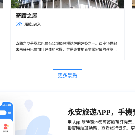
奇蹟之屋
5分
距離520米
奇蹟之屋是桑給巴爾石頭城頗具標誌性的建築之一。這座19世紀
末由蘇丹巴爾加什建造的宮殿，曾是東非地區非常宏偉的建築之
一，以其獨特的阿拉伯建築風格和歷史意義吸引世界各地的遊
奇蹟之屋位於石頭城的中心地帶，週邊有許多咖啡館和小商店，
客。奇蹟之屋因其當時先進的設施而得名，是桑給巴爾首批擁有
方便遊客休息和購物。從石頭城的任何地方步行都能輕鬆抵達奇
電力和電梯的建築。外觀以白色為主，四層樓高的結構在石頭城
蹟之屋，這裡是探索桑給巴爾歷史與文化的理想起點。
的天際線上格外醒目。內部曾設有博物館，展示桑給巴爾的文化
更多景點
和歷史，建築本身也值得一遊。遊客可以在周圍漫步，欣賞精美
的阿拉伯式雕刻和寬敞的陽台。
永安旅遊APP，手
用 App 隨時隨地都可輕鬆預訂機
蹤實時航班動態，查看旅行資訊，更