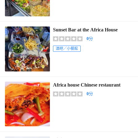
Sunset Bar at the Africa House
0
分
酒吧／小餐館
Africa house Chinese restaurant
0
分