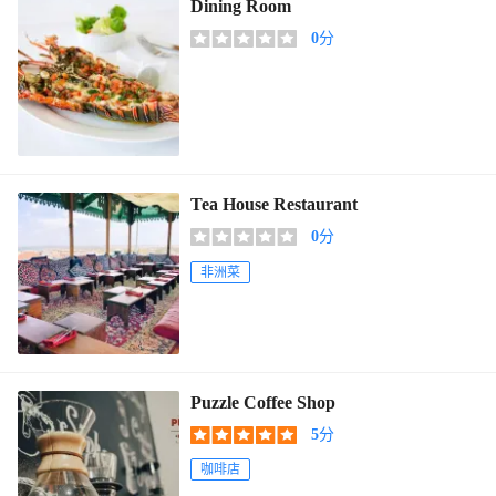
Dining Room
0
分
Tea House Restaurant
0
分
非洲菜
Puzzle Coffee Shop
5
分
咖啡店