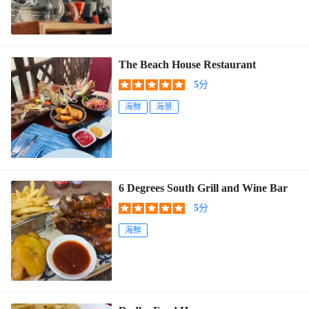
The Beach House Restaurant
5
分
海鮮
海景
6 Degrees South Grill and Wine Bar
5
分
海鮮