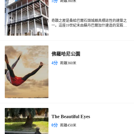
5分
距離360米
奇蹟之屋是桑給巴爾石頭城頗具標誌性的建築之
一。這座19世紀末由蘇丹巴爾加什建造的宮殿，
曾是東非地區非常宏偉的建築之一，以其獨特的
奇蹟之屋位於石頭城的中心地帶，週邊有許多咖
阿拉伯建築風格和歷史意義吸引世界各地的遊
啡館和小商店，方便遊客休息和購物。從石頭城
客。奇蹟之屋因其當時先進的設施而得名，是桑
的任何地方步行都能輕鬆抵達奇蹟之屋，這裡是
給巴爾首批擁有電力和電梯的建築。外觀以白色
探索桑給巴爾歷史與文化的理想起點。
為主，四層樓高的結構在石頭城的天際線上格外
佛羅哈尼公園
醒目。內部曾設有博物館，展示桑給巴爾的文化
和歷史，建築本身也值得一遊。遊客可以在周圍
4分
距離360米
漫步，欣賞精美的阿拉伯式雕刻和寬敞的陽台。
The Beautiful Eyes
0分
距離450米