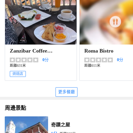
Zanzibar Coffee
Roma Bistro
House Cafe
0
分
0
分
距離631米
距離611米
烘焙店
更多餐廳
周邊景點
奇蹟之屋