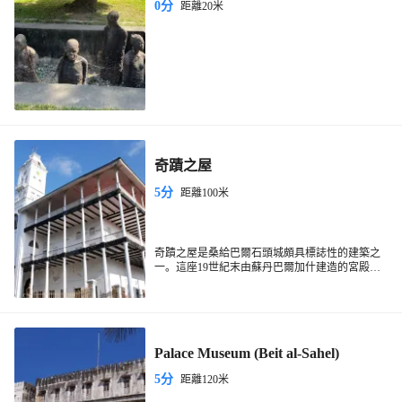
0分
距離20米
奇蹟之屋
5分
距離100米
奇蹟之屋是桑給巴爾石頭城頗具標誌性的建築之
一。這座19世紀末由蘇丹巴爾加什建造的宮殿，
曾是東非地區非常宏偉的建築之一，以其獨特的
奇蹟之屋位於石頭城的中心地帶，週邊有許多咖
阿拉伯建築風格和歷史意義吸引世界各地的遊
啡館和小商店，方便遊客休息和購物。從石頭城
客。奇蹟之屋因其當時先進的設施而得名，是桑
的任何地方步行都能輕鬆抵達奇蹟之屋，這裡是
給巴爾首批擁有電力和電梯的建築。外觀以白色
探索桑給巴爾歷史與文化的理想起點。
為主，四層樓高的結構在石頭城的天際線上格外
Palace Museum (Beit al-Sahel)
醒目。內部曾設有博物館，展示桑給巴爾的文化
和歷史，建築本身也值得一遊。遊客可以在周圍
5分
距離120米
漫步，欣賞精美的阿拉伯式雕刻和寬敞的陽台。