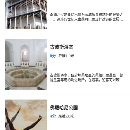
奇蹟之屋是桑給巴爾石頭城頗具標誌性的建築之
一。這座19世紀末由蘇丹巴爾加什建造的宮殿，
曾是東非地區非常宏偉的建築之一，以其獨特的
奇蹟之屋位於石頭城的中心地帶，週邊有許多咖
阿拉伯建築風格和歷史意義吸引世界各地的遊
啡館和小商店，方便遊客休息和購物。從石頭城
客。奇蹟之屋因其當時先進的設施而得名，是桑
的任何地方步行都能輕鬆抵達奇蹟之屋，這裡是
給巴爾首批擁有電力和電梯的建築。外觀以白色
探索桑給巴爾歷史與文化的理想起點。
為主，四層樓高的結構在石頭城的天際線上格外
古波斯浴室
醒目。內部曾設有博物館，展示桑給巴爾的文化
和歷史，建築本身也值得一遊。遊客可以在周圍
0分
距離510米
漫步，欣賞精美的阿拉伯式雕刻和寬敞的陽台。
古波斯浴室，位於坦桑尼亞的桑給巴爾羣島，曾
是皇室專用的洗浴場所，在這裏，遊客可以瞭解
非洲皇室的沐浴文化。
佛羅哈尼公園
4分
距離530米