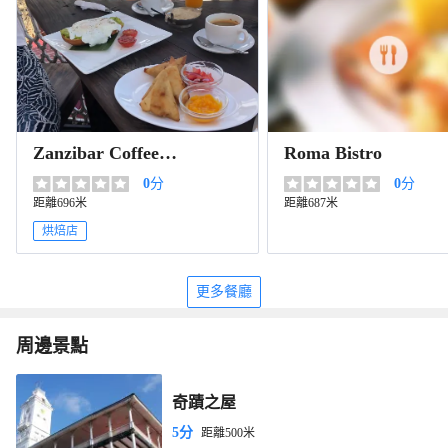
Zanzibar Coffee
Roma Bistro
House Cafe
0
分
0
分
距離696米
距離687米
烘焙店
更多餐廳
周邊景點
奇蹟之屋
5分
距離500米