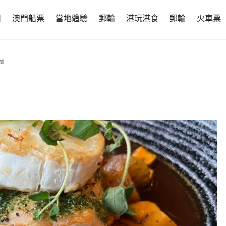
團
澳門船票
當地體驗
郵輪
港玩港食
郵輪
火車票
mi