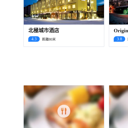
北極城市酒店
Orig
酒店
4.3
3.8
距離80米