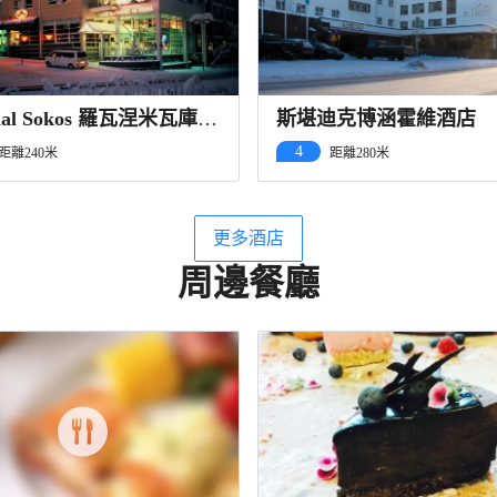
inal Sokos 羅瓦涅米瓦庫納
斯堪迪克博涵霍維酒店
4
距離240米
距離280米
更多酒店
周邊餐廳