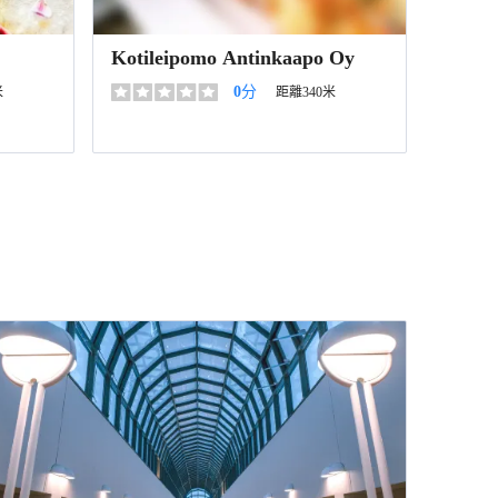
Kotileipomo Antinkaapo Oy
0
分
米
距離340米