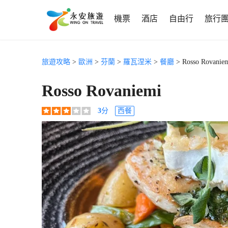
機票
酒店
自由行
旅行
旅遊攻略
>
歐洲
>
芬蘭
>
羅瓦涅米
>
餐廳
> Rosso Rovanie
Rosso Rovaniemi
3
分
西餐