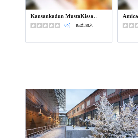
Kansankadun MustaKissa
Amica
Kuppila
0
分
距離588米