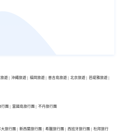
中旅遊
|
沖繩旅遊
|
福岡旅遊
|
普吉島旅遊
|
北京旅遊
|
芭堤雅旅遊
|
旅行團
|
富國島旅行團
|
不丹旅行團
拿大旅行團
|
新西蘭旅行團
|
希臘旅行團
|
西班牙旅行團
|
杜拜旅行