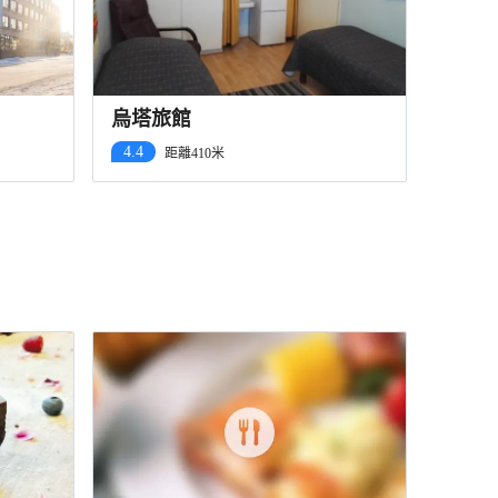
烏塔旅館
4.4
距離410米