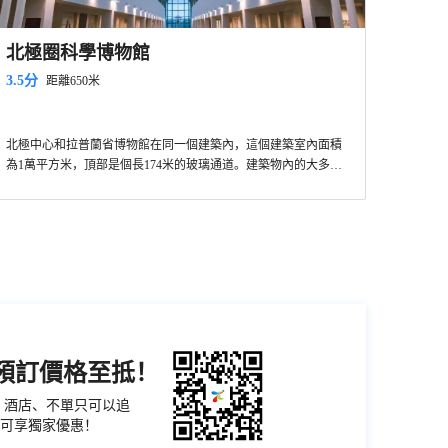
北極圈科學博物館
3.5分
距離650米
北極中心和拉普蘭省博物館在同一個建築內，這個建築室內面積
為1萬平方米，頂部是個長174米的玻璃通道。建築物內的大多房
間都建造在地下，反映了這樣一個理念：在氣候惡劣而嚴酷的北
北極中心是拉普蘭大學的一個系，主要研究北極地區的自然環
極，植物和動物只有在地下和雪下才能繼續生存。
境、因紐特人的狩獵習俗，以及開發利用西伯利亞地區的自然資
源。北極中心的互動娛樂展出使遊客能夠欣賞美麗的北極區，北
拉普蘭省博物館主要關注北極地區的自然生活環境、文化遺產、
極豐富的文化遺產，以及工業化和現代化對極地環境和社會的影
風情民俗等。博物館內有一個新的展出，稱為NorthernWay。該展
響。
出充分運用各種科技和媒體，向遊客講述了中世紀的羅凡涅米，
這裡各種配套設施齊全，甚至有餐館和咖啡廳，還有一個展示北
羅凡涅米在二戰中遭到的破壞。
極光的小電影可以觀看。
機預訂價格至抵！
票、酒店、不單只可以追
可享獨家優惠！