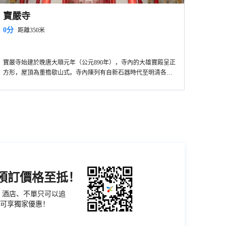
寶嚴寺
0分
距離350米
寶嚴寺始建於晚唐大順元年（公元890年），寺內的大雄寶殿呈正
方形，屋頂為重檐歇山式。寺內陳列有自新石器時代至明清各代
的歷史文物，如漢代墓磚、宋代穀倉等。
機預訂價格至抵！
票、酒店、不單只可以追
可享獨家優惠！