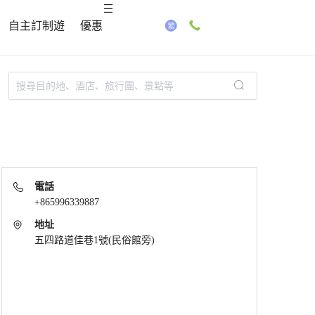
自主訂制遊
優惠
電話
+865996339887
地址
五四路道佳巷1號(民俗館旁)