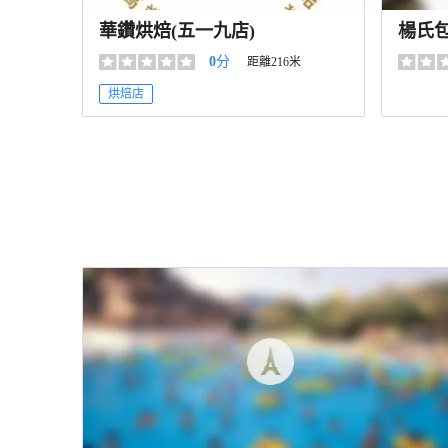
華鑽烘焙(五一九店)
楊氏
0
分
距離216米
烘焙店