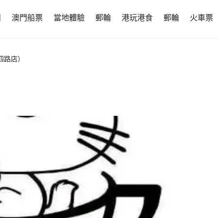
團
澳門船票
當地體驗
郵輪
港玩港食
郵輪
火車票
四路店）
）