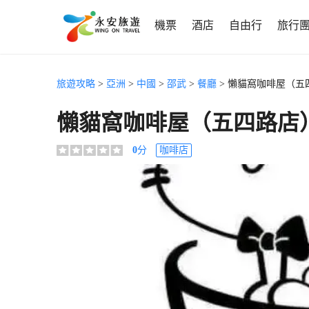
機票
酒店
自由行
旅行
旅遊攻略
>
亞洲
>
中國
>
邵武
>
餐廳
> 懶貓窩咖啡屋（五
懶貓窩咖啡屋（五四路店
0
分
咖啡店