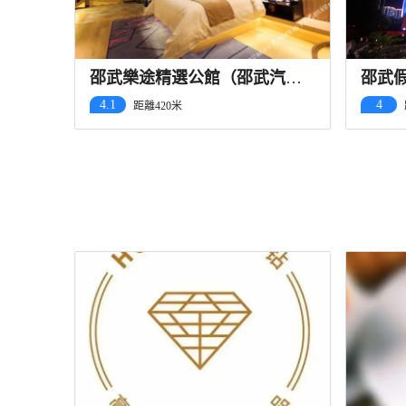
邵武樂途精選公館（邵武汽車
邵武
站店）
4.1
4
距離420米