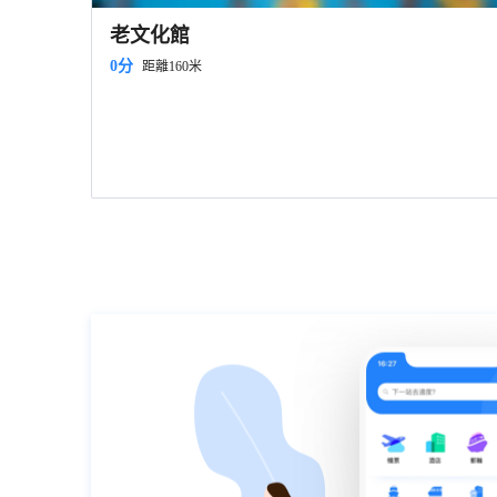
老文化館
0分
距離160米