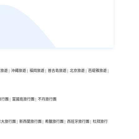
中旅遊
|
沖繩旅遊
|
福岡旅遊
|
普吉島旅遊
|
北京旅遊
|
芭堤雅旅遊
|
旅行團
|
富國島旅行團
|
不丹旅行團
拿大旅行團
|
新西蘭旅行團
|
希臘旅行團
|
西班牙旅行團
|
杜拜旅行