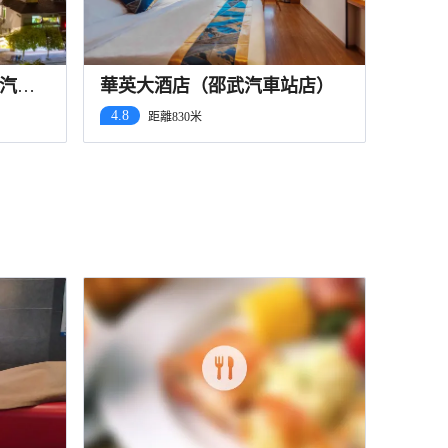
汽車
華英大酒店（邵武汽車站店）
4.8
距離830米