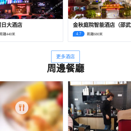
假日大酒店
金秋庭院智能酒店（邵武
站店）
4.7
距離440米
距離680米
更多酒店
周邊餐廳