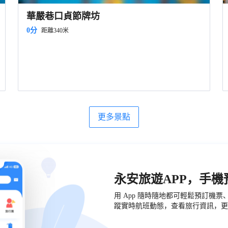
華嚴巷口貞節牌坊
0分
距離340米
更多景點
永安旅遊APP，手
用 App 隨時隨地都可輕鬆預訂機
蹤實時航班動態，查看旅行資訊，更