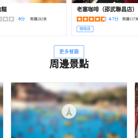
包糍
老塞咖啡（邵武聯昌店）
0
分
4.7
分
距離282米
距離157
咖啡店
更多餐廳
周邊景點