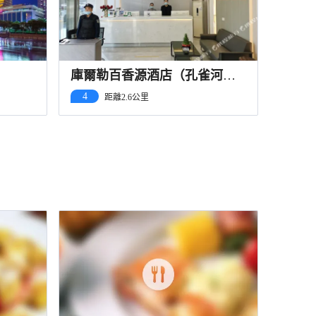
庫爾勒百香源酒店（孔雀河
店）
4
距離2.6公里