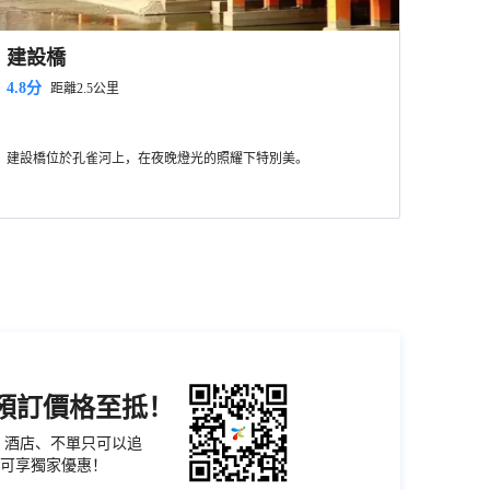
建設橋
4.8分
距離2.5公里
建設橋位於孔雀河上，在夜晚燈光的照耀下特別美。
機預訂價格至抵！
票、酒店、不單只可以追
可享獨家優惠！