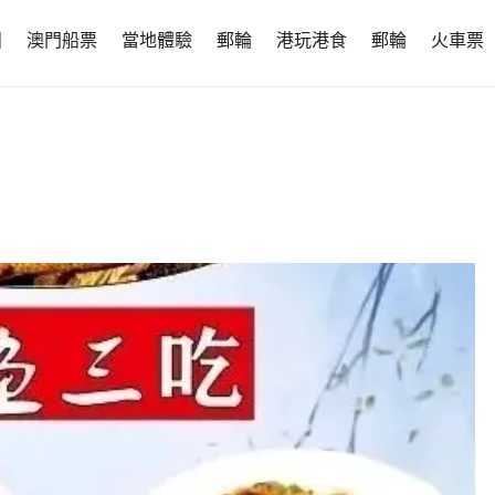
團
澳門船票
當地體驗
郵輪
港玩港食
郵輪
火車票