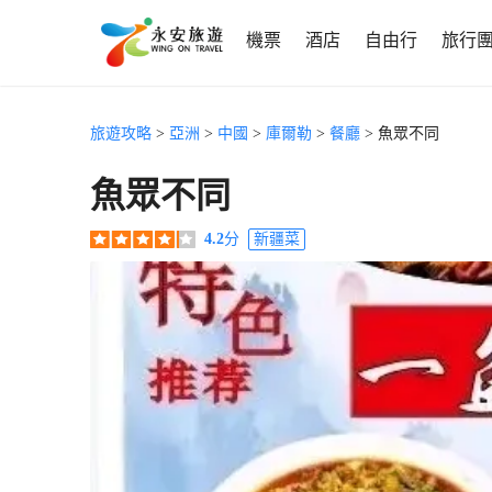
機票
酒店
自由行
旅行
旅遊攻略
>
亞洲
>
中國
>
庫爾勒
>
餐廳
> 魚眾不同
魚眾不同
4.2
分
新疆菜