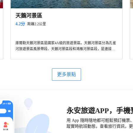
天鵝河景區
4.2分
距離2.2公里
庫爾勒天鵝河景區是國家4A級的旅遊景區。天鵝河景區分為孔雀
河旅遊景區風景帶段、天鵝河景區段和鴻雁河景區段，是連接孔
雀河、杜鵑河的重要水上紐帶，景區南起庫爾勒梨香湖，北到庫
爾勒市獅子橋，全長十餘公里。天鵝河景區佔地面積2400畝,水域
面積765畝,是梨城休閑、旅遊、觀光的重要景區。
更多景點
永安旅遊APP，手
用 App 隨時隨地都可輕鬆預訂機
蹤實時航班動態，查看旅行資訊，更