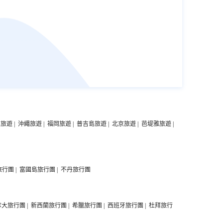
中旅遊
|
沖繩旅遊
|
福岡旅遊
|
普吉島旅遊
|
北京旅遊
|
芭堤雅旅遊
|
旅行團
|
富國島旅行團
|
不丹旅行團
拿大旅行團
|
新西蘭旅行團
|
希臘旅行團
|
西班牙旅行團
|
杜拜旅行