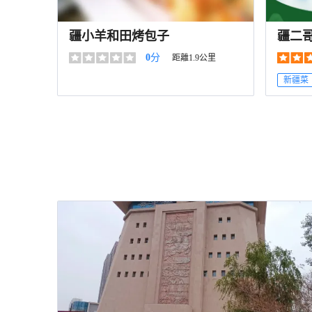
疆小羊和田烤包子
疆二
0
分
距離1.9公里
新疆菜