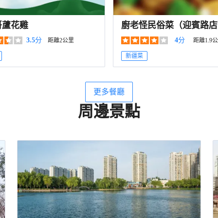
哥蘆花雞
廚老怪民俗菜（迎賓路店
3.5
分
4
分
距離2公里
距離1.9
新疆菜
更多餐廳
周邊景點