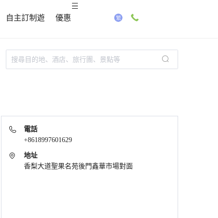
自主訂制遊
優惠
電話
+8618997601629
地址
香梨大道聖果名苑後門鑫華市場對面