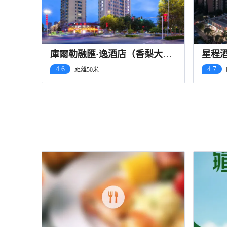
庫爾勒融匯·逸酒店（香梨大道
星程
巴州博物館店）
店)
4.6
4.7
距離50米