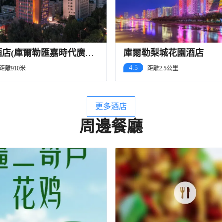
酒店(庫爾勒匯嘉時代廣場
庫爾勒梨城花園酒店
4.5
距離910米
距離2.5公里
更多酒店
周邊餐廳