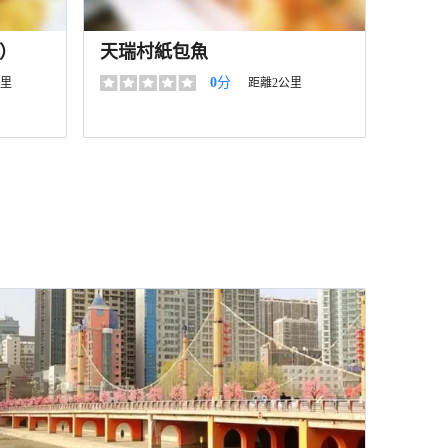
）
天瑞村紙包魚
0
分
公里
距離2公里