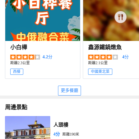
小白樺
鑫源鐵鍋燉魚
4.2
分
4
分
距離2.3公里
距離2.1公里
西餐
中國東北菜
更多餐廳
周邊景點
人頭樓
4分
距離190米