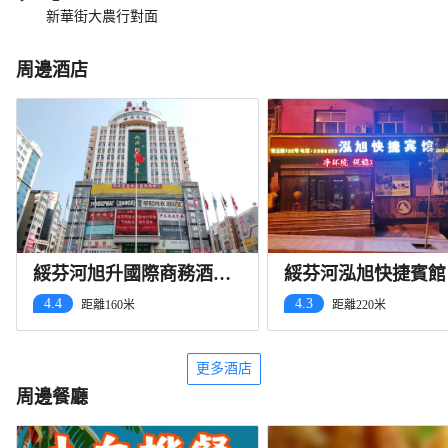
新華街大農行對面
周邊酒店
綏芬河旭升國際商務酒店
綏芬河泓旭快捷賓館
（中心廣場店）
4.4
4.3
距離160米
距離220米
更多酒店
周邊餐廳