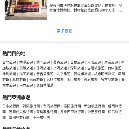
綏芬河市博物館位於北海公園北側，是當地小型
綜合性博物館。博物館建築面積1200平方米，分
為歷史、自然、藝術和現代四個部分。該館收藏
的展品展示了口岸山城悠久的歷史和富饒的自然
資源給邊城帶來的繁榮，記錄了綏芬河的發展
史、創業史和奮鬥史，被譽為「黑土博苑的明
更多景點
珠」。
熱門目的地
台北旅遊
|
香港旅遊
|
澳門旅遊
|
曼谷旅遊
|
首爾旅遊
|
大阪旅遊
|
東京旅遊
|
新
加坡旅遊
|
高雄旅遊
|
珠海旅遊
|
上海旅遊
|
深圳旅遊
|
吉隆坡旅遊
|
台中旅遊
|
沖繩旅遊
|
福岡旅遊
|
普吉島旅遊
|
北京旅遊
|
芭堤雅旅遊
|
胡志明市旅遊
|
廣州
旅遊
|
札幌旅遊
|
倫敦旅遊
|
馬尼拉旅遊
|
釜山旅遊
|
悉尼旅遊
|
名古屋旅遊
|
墨
爾本旅遊
|
河內旅遊
|
温哥華旅遊
熱門亞洲旅遊
日本旅行團
|
韓國旅行團
|
台灣旅行團
|
泰國旅行團
|
新加坡旅行團
|
越南旅行
團
|
馬爾代夫旅行團
|
柬埔寨旅行團
|
馬來西亞旅行團
|
沙巴旅行團
|
印尼旅行
團
|
富國島旅行團
|
不丹旅行團