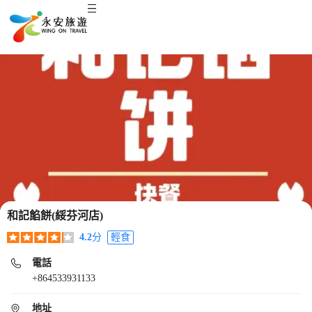
和記餡餅(綏芬河店)
4.2
分
輕食
電話
+864533931133
地址