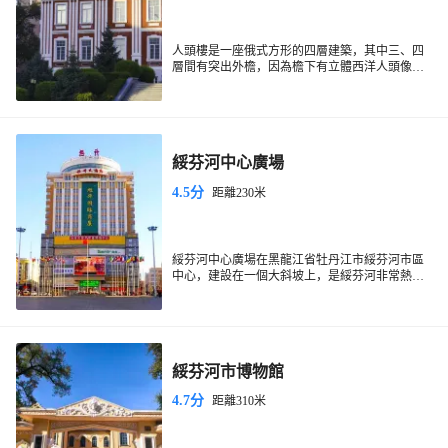
人頭樓是一座俄式方形的四層建築，其中三、四
層間有突出外檐，因為檐下有立體西洋人頭像浮
雕，所以被稱為“人頭樓”
綏芬河中心廣場
4.5分
距離230米
綏芬河中心廣場在黑龍江省牡丹江市綏芬河市區
中心，建設在一個大斜坡上，是綏芬河非常熱鬧
的地方之一。周圍賓館、商鋪、銀行、飯店眾
多，還有到中國的俄國人，組成綏芬河別緻的畫
卷。
綏芬河市博物館
4.7分
距離310米