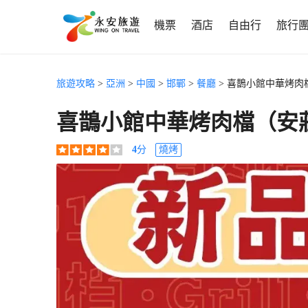
機票
酒店
自由行
旅行
旅遊攻略
>
亞洲
>
中國
>
邯鄲
>
餐廳
> 喜鵲小館中華烤肉
喜鵲小館中華烤肉檔（安
4
分
燒烤