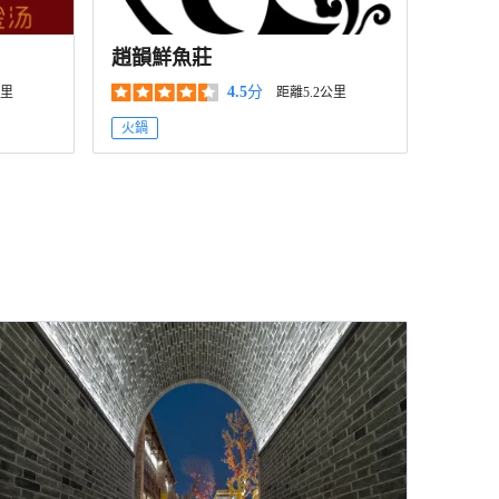
趙韻鮮魚莊
4.5
分
公里
距離5.2公里
火鍋