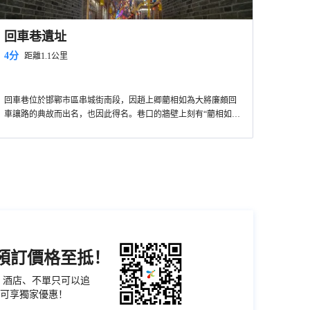
回車巷遺址
4分
距離1.1公里
回車巷位於邯鄲市區串城街南段，因趙上卿藺相如為大將廉頗回
車讓路的典故而出名，也因此得名。巷口的牆壁上刻有“藺相如回
車巷”六個大字，旁邊有一石碑，碑文上記載了藺相如以國家利益
為重，爭取將相和好的歷史故事。
機預訂價格至抵！
票、酒店、不單只可以追
可享獨家優惠！