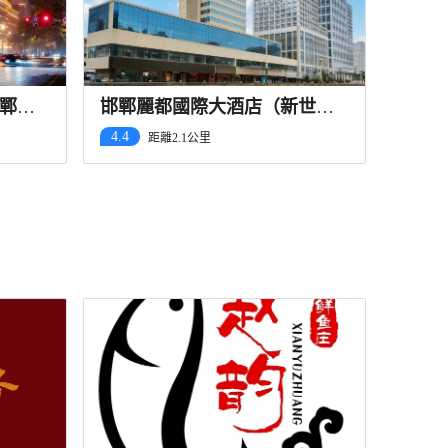
鄲站
邯鄲麗都國際大酒店（新世紀
中心邯鄲道店）
4.4
距離2.1公里