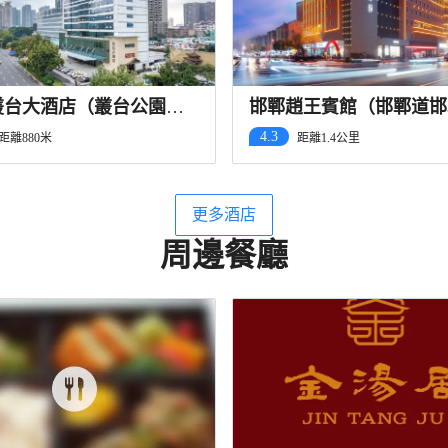
叢台大酒店（叢台公園邯
邯鄲趙王賓館（邯鄲道邯
店）
店）
4.3
距離880米
距離1.4公里
更多酒店
周邊餐廳