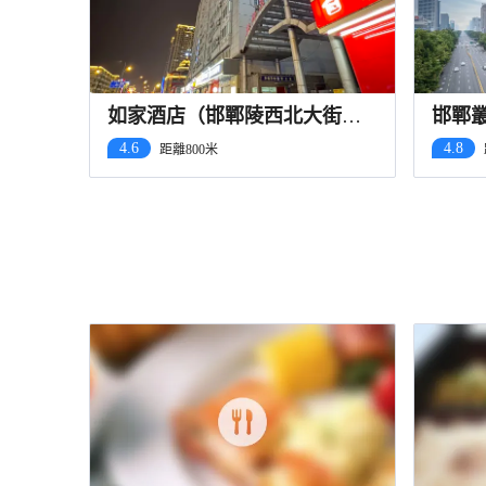
如家酒店（邯鄲陵西北大街邯
邯鄲
鄲道店）
鄲道
4.6
4.8
距離800米