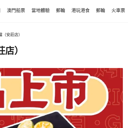
團
澳門船票
當地體驗
郵輪
港玩港食
郵輪
火車票
檔（安莊店）
莊店）