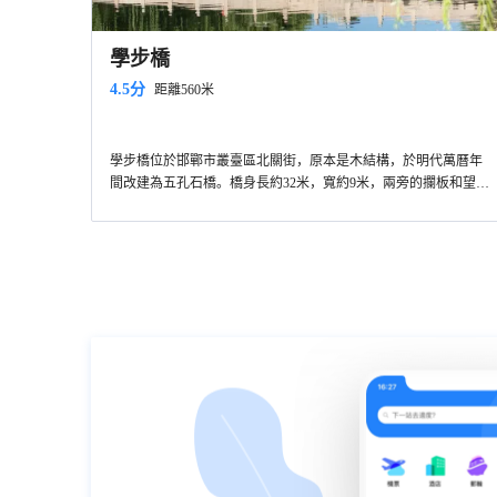
學步橋
4.5分
距離560米
學步橋位於邯鄲市叢臺區北關街，原本是木結構，於明代萬曆年
間改建為五孔石橋。橋身長約32米，寬約9米，兩旁的攔板和望柱
上雕刻有歷史故事和獅子、猴子等動物的圖案，雕刻精美。橋孔
的中心處雕有龍頭。古橋旁邊有一座邯鄲學步的石雕。