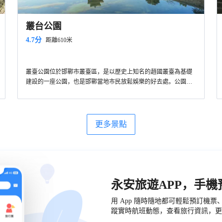
叢台公園
4.7分
距離610米
叢臺公園位於邯鄲市叢臺區，是以歷史上知名的趙國叢臺為基礎
建設的一座公園，也是邯鄲當地市民放鬆娛樂的好去處。公園內
有古建築、湖水、亭台樹木等景觀，環境優美。叢臺是趙武靈王
觀看軍事演練及娛樂表演的場所，當年曾以結構奇特、裝飾精美
而聞名列國，李白、杜甫等詩人都曾登台揮毫題詩。
更多景點
永安旅遊APP，手
用 App 隨時隨地都可輕鬆預訂機
蹤實時航班動態，查看旅行資訊，更