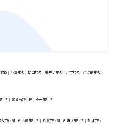
中旅遊
|
沖繩旅遊
|
福岡旅遊
|
普吉島旅遊
|
北京旅遊
|
芭堤雅旅遊
|
旅行團
|
富國島旅行團
|
不丹旅行團
拿大旅行團
|
新西蘭旅行團
|
希臘旅行團
|
西班牙旅行團
|
杜拜旅行