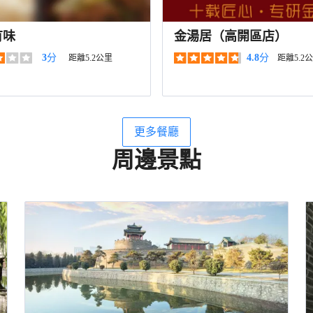
有味
金湯居（高開區店）
3
分
4.8
分
距離5.2公里
距離5.2
更多餐廳
周邊景點