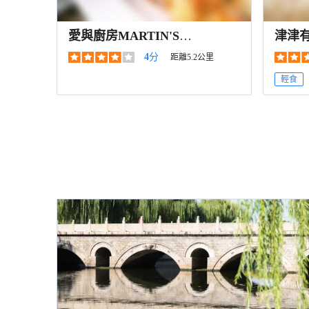
愛與廚房MARTIN'S
津津
KITCHEN
4
分
距離5.2公里
輕食