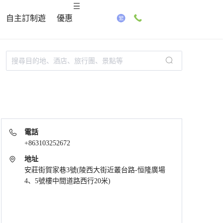
自主訂制遊
優惠
電話
+863103252672
地址
安莊街賀家巷3號(陵西大街近叢台路-恒隆廣場
4、5號樓中間道路西行20米)