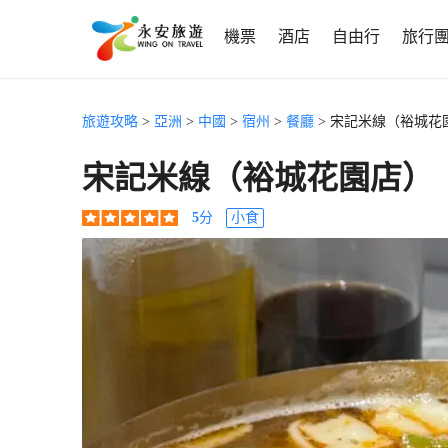
機票
酒店
自由行
旅行
旅遊攻略
>
亞洲
>
中國
>
宿州
>
餐廳
> 宋記米線（裕城花
宋記米線（裕城花園店）
5
分
小食