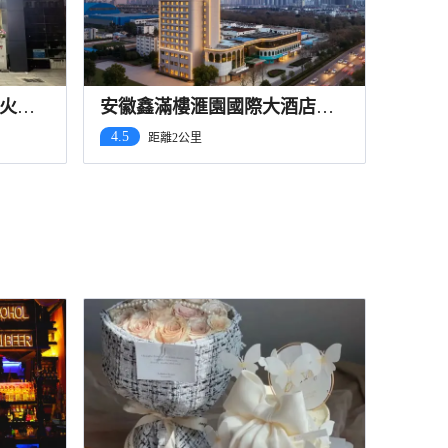
火車
安徽鑫滿樓滙園國際大酒店
（宿州國貿中心CBD萬達廣場
4.5
距離2公里
店）