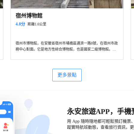
宿州博物館
4.8分
距離1.6公里
宿州市博物館，在安徽省宿州市埇橋區通濟一路8號，在宿州市政
務中心對面。它是地方性綜合博物館，也是國家二級博物館。博
物館的整個建築風格吸納了漢文化元素，模仿漢式高台大屋頂規
制，大理石外牆，正立面鑲嵌着來自漢化像石圖案的浮雕，莊重
又古樸。宿州市博物館在2010年10月建成開放，佔地為50畝，建
築面積有1萬平方米。截至2019年7月，宿州市博物館展陳文物700
更多景點
多件，館內由展覽、收藏、陳列、研究和傳播於一體。整個博物
館一共有三層，一層是庫房、辦公區域、臨時展廳和民間藝術
館。二和三層都是展示宿州歷史文化的展廳，包括九州通衢、人
文溯源、秦漢雄風、汴水咽喉、明清遺韻、現代風雲、人傑地靈
等7個部分。宿州市博物館是安徽省“十一五”十大地標性建築，也
是第四屆安徽省愛國主義教育基地，更是國家AAAA級旅遊景
永安旅遊APP，手
區。
用 App 隨時隨地都可輕鬆預訂機
蹤實時航班動態，查看旅行資訊，更