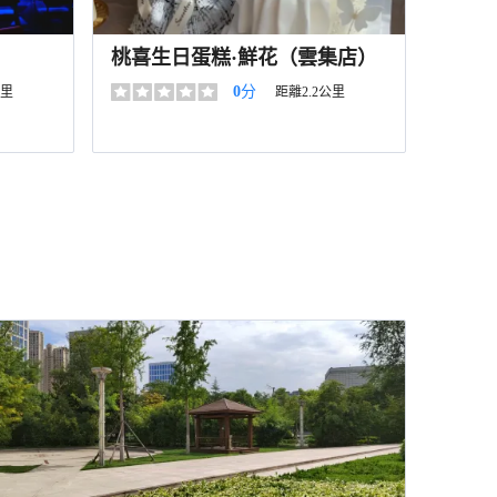
桃喜生日蛋糕·鮮花（雲集店）
0
分
公里
距離2.2公里