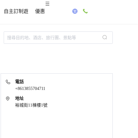
自主訂制遊
優惠
電話
+8613855704711
地址
裕城街11棟樓1號