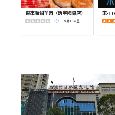
東來順涮羊肉（環宇國際店）
宋·L
0
分
距離1.6公里