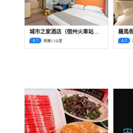
城市之家酒店（宿州火車站國
羅馬
購廣場店）
廣場
4.7
4.2
距離1.1公里