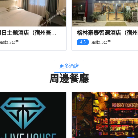
假日主題酒店（宿州吾悦
格林豪泰智選酒店（宿州
店）
站國購廣場店）
4.5
距離1.3公里
距離1.6公里
更多酒店
周邊餐廳