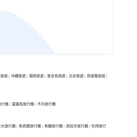
中旅遊
|
沖繩旅遊
|
福岡旅遊
|
普吉島旅遊
|
北京旅遊
|
芭堤雅旅遊
|
旅行團
|
富國島旅行團
|
不丹旅行團
拿大旅行團
|
新西蘭旅行團
|
希臘旅行團
|
西班牙旅行團
|
杜拜旅行