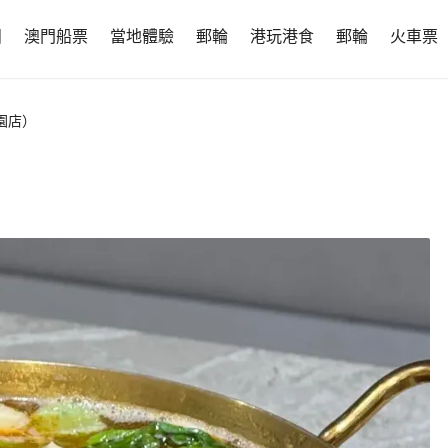
團
澳門船票
當地體驗
郵輪
港玩港食
郵輪
火車票
園店）