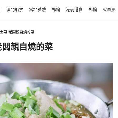
團
澳門船票
當地體驗
郵輪
港玩港食
郵輪
火車票
廬土菜·老闆親自燒的菜
老闆親自燒的菜