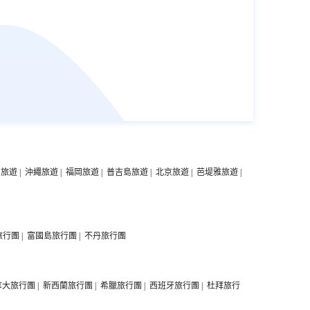
中旅遊
|
沖繩旅遊
|
福岡旅遊
|
普吉島旅遊
|
北京旅遊
|
芭堤雅旅遊
|
旅行團
|
富國島旅行團
|
不丹旅行團
拿大旅行團
|
新西蘭旅行團
|
希臘旅行團
|
西班牙旅行團
|
杜拜旅行