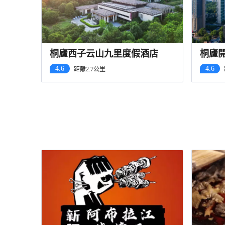
桐廬西子云山九里度假酒店
桐廬
4.6
4.6
距離2.7公里