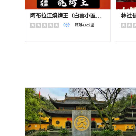
阿布拉江燒烤王（白雲小區
林社
店）
0
分
距離4.6公里