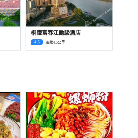
桐廬富春江勵駿酒店
4.6
距離4.6公里