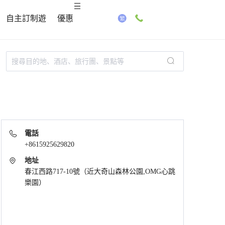
自主訂制遊
優惠
電話
+8615925629820
地址
春江西路717-10號（近大奇山森林公園,OMG心跳
樂園）