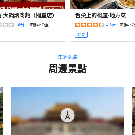
長·大鍋燜肉麪（桐廬店）
舌尖上的桐廬·地方菜
0
分
4.3
分
距離4.6公里
距離4.6
輕食
更多餐廳
周邊景點