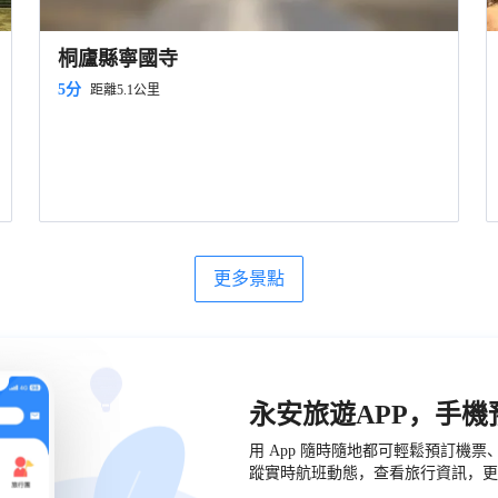
桐廬縣寧國寺
5分
距離5.1公里
更多景點
永安旅遊APP，手
用 App 隨時隨地都可輕鬆預訂機
蹤實時航班動態，查看旅行資訊，更