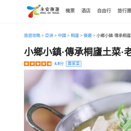
機票
酒店
自由行
旅行
旅遊攻略
>
亞洲
>
中國
>
桐廬
>
餐廳
> 小鄉小鎮·傳承桐
小鄉小鎮·傳承桐廬土菜·
4.8
分
農家菜