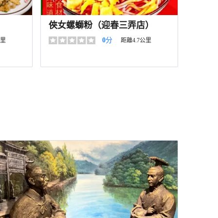
俠女螺螄粉（迎春三弄店）
0
分
公里
距離4.7公里