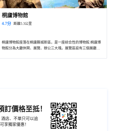
桐廬博物館
4.7分
距離5.3公里
桐廬博物館座落在桐廬縣城新區，是一座綜合性的博物館.桐廬博
物館分為大廳休閑、展覽、辦公三大塊。展覽區設有三個展廳，
分別為桐廬歷史文物展、桐廬近現代革命史展和改革開放二十年
桐廬新成果展。歷史文物展廳陳列了新石器中、晚期以來四千年
間的桐廬歷史文物。近現代史則展示了發生在桐廬的一些重大歷
史事件，着重展示浙東遊擊縱隊金蕭支隊在桐廬縣新合鄉革命鬥
爭的艱苦歲月。成果展則介紹了桐廬人民二十年來在建設家鄉、
美化桐廬中所取得的各方面成績。
機預訂價格至抵！
票、酒店、不單只可以追
可享獨家優惠！