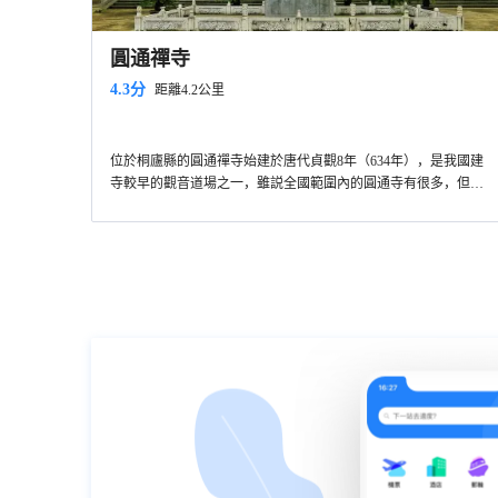
圓通禪寺
4.3分
距離4.2公里
位於桐廬縣的圓通禪寺始建於唐代貞觀8年（634年），是我國建
寺較早的觀音道場之一，雖説全國範圍內的圓通寺有很多，但這
間在浙江省內卻是不得不提及的，它是兩江一湖（新安江、富春
江和千島湖）景區中較大規模的佛教勝地，素有浙西普陀之稱。
如今的圓通禪寺雖説是新建的，但是其規模之宏大，歷史之悠
久，還是引來不斷的香客，前來祈福禮佛。重修後的禪寺帶上了
江南婉約的風貌，佛殿巍峨，山谷攏翠。值得一提的是矗立於圓
通禪寺正門方向的青石牌樓，稜檐層疊，古樸獨特；鎮守大門的
八達金剛雕像，威嚴氣派，神態威武。更讓人矚目的是圓通寶殿
前的八根盤龍漢白玉石柱，精雕細琢，形成一種青雲上雲霄的雄
偉氣勢；大雄寶殿內的千手觀音佛像栩栩如生，莊嚴神聖。