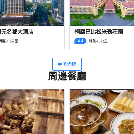
開元名都大酒店
桐廬巴比松米勒莊園
4.4
距離4.5公里
距離4.5公里
更多酒店
周邊餐廳