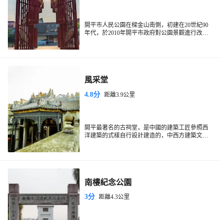
開平市人民公園在樑金山南側，初建在20世紀90
年代，於2010年開平市政府對公園景觀進行改
造，建成一個集休閑、遊樂、健身為一體的全新
的綜合性公園。
風采堂
4.8分
距離3.9公里
開平最著名的古祠堂，是中國的建築工匠參照西
洋建築的式樣自行設計建造的，中西方建築文化
交流的產物。又名名賢餘忠襄公祠，始建於清光
緒32年(1906年)，1914年竣工.是開平、台山兩地
余姓族人紀念他們的祖先北宋名臣餘靖而修建
的，由風采堂和風采樓兩個主體建築物組成，擁
有三進六院十五廳堂，總面積5364平方米。它的
南樓紀念公園
結構形式既繼承了中國古代建築的民族風格，又
吸取了西洋建築的藝術特色，結構嚴謹，瑰麗宏
3分
距離4.3公里
偉，在僑鄉建築裡獨具一格。此後，海內外的餘
氏後代均以“風采”、“武溪”命名建築物或組織，以
紀念其祖先。