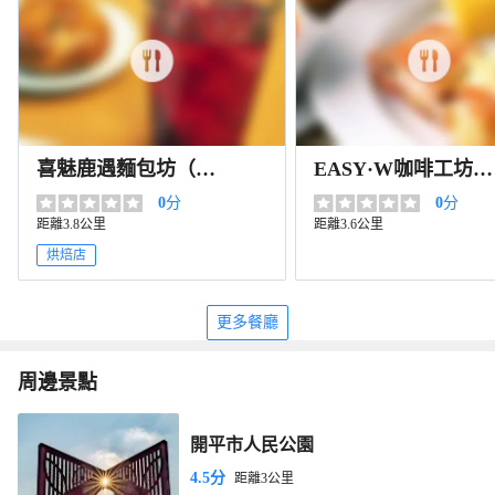
喜魅鹿遇麵包坊（人
EASY·W咖啡工坊
民東路店）
（愛民店 ）
0
分
0
分
距離3.8公里
距離3.6公里
烘焙店
更多餐廳
周邊景點
開平市人民公園
4.5分
距離3公里