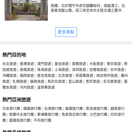
南樓，位於開平市赤坎鎮騰蛟村，南臨潭江，北
靠東滘龍公路，扼三埠至赤坎水陸交通之要沖，
地勢險要。1912年，司徒氏人為防盜賊而建此
樓。南樓樓高7層19米，佔地面積29平方米，鋼筋
混凝土結構，每層設有長方形槍眼。1945年7月16
日，日寇投降前夕，為了打通南路幹線以便撤
更多景點
退，從三埠分兵三路直撲赤坎鎮，司徒氏四鄉自
衞隊的勇士們憑據南樓抗擊日軍，給敵人以沉重
打擊。17日赤坎淪陷。是日晚，日軍從陸路包圍
南樓。由於敵我力量懸殊，又無援軍，自衞隊部
分隊員在激戰中突圍出去，留下司徒煦、司徒
熱門目的地
旋、司徒遇、司徒昌、司徒耀、司徒濃、司徒炳
等7名隊員堅守南樓，戰鬥7天7夜，重創日軍。抗
台北旅遊
|
香港旅遊
|
澳門旅遊
|
曼谷旅遊
|
首爾旅遊
|
大阪旅遊
|
東京旅遊
|
新
戰勝利後，開平人民在開平一中召開追悼會，
加坡旅遊
|
高雄旅遊
|
珠海旅遊
|
上海旅遊
|
深圳旅遊
|
吉隆坡旅遊
|
台中旅遊
|
開、恩、台、新四邑參加者3萬多人。追悼會上泣
沖繩旅遊
|
福岡旅遊
|
普吉島旅遊
|
北京旅遊
|
芭堤雅旅遊
|
胡志明市旅遊
|
廣州
聲動地，人們列隊護靈至騰蛟廟，將烈士的靈位
安放在三靈宮，並將三靈宮易名為“七烈祠”，足
旅遊
|
札幌旅遊
|
倫敦旅遊
|
馬尼拉旅遊
|
釜山旅遊
|
悉尼旅遊
|
名古屋旅遊
|
墨
見烈士的英勇事蹟深入人心。1999年3月，開平市
爾本旅遊
|
河內旅遊
|
温哥華旅遊
籌資300多萬元，在原址與建南樓紀念公園，增設
紀念館、雕像、牌樓等景緻，把它建成風景迷人
熱門亞洲旅遊
的旅遊景點和愛國主義教育基地。
日本旅行團
|
韓國旅行團
|
台灣旅行團
|
泰國旅行團
|
新加坡旅行團
|
越南旅行
團
|
馬爾代夫旅行團
|
柬埔寨旅行團
|
馬來西亞旅行團
|
沙巴旅行團
|
印尼旅行
團
|
富國島旅行團
|
不丹旅行團