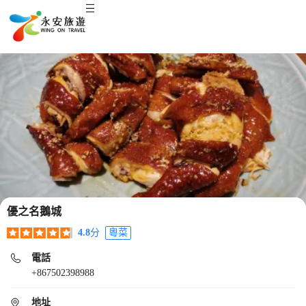
優之名鵝城
4.8
分
粵菜
電話
+867502398988
地址