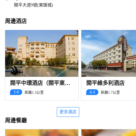
開平大道9號(東匯城)
周邊酒店
開平中環酒店（開平東滙
開平維多利酒店
城店）
3.8
4.4
距離1.3公里
距離1.7公里
更多酒店
周邊餐廳