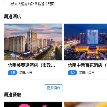
新五大道府前路香格裡拉門面
周邊酒店
信陽美亞達酒店（市政府
信陽中樂百花酒店（
火車站店）
府萬達廣場店）
4.8
4.5
距離270米
距離1.4公里
更多酒店
周邊餐廳