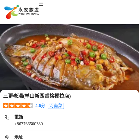
三更老湯(羊山新區香格裡拉店)
4.6
分
河南菜
電話
+863766500389
地址