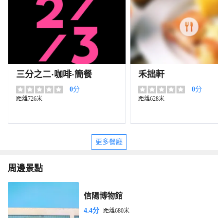
三分之二·咖啡·簡餐
禾拙軒
0
分
0
分
距離726米
距離628米
更多餐廳
周邊景點
信陽博物館
4.4分
距離680米