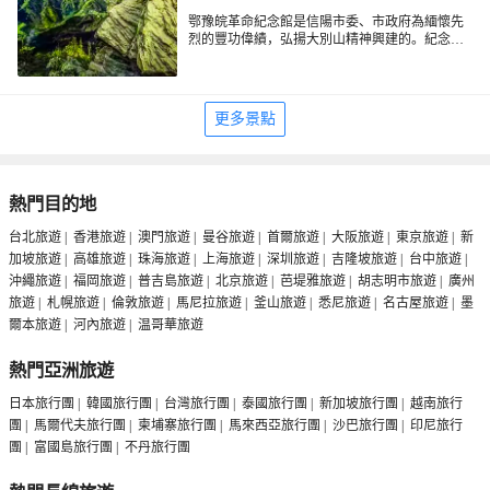
鄂豫皖革命紀念館是信陽市委、市政府為緬懷先
烈的豐功偉績，弘揚大別山精神興建的。紀念館
位於信陽市北京路和107國道交匯處，佔地為3萬
平方米，於2007年4月28日建成開館。該館按時代
順序陳列展覽，以上千幅文字圖片和數百件實物
對應的方式，全面展示鄂豫皖革命根據地形成、
更多景點
發展和不斷壯大的過程，着重介紹了從大革命時
期到解放戰爭時期各個歷史階段發生在鄂豫皖大
地上的重大歷史事件。目前，紀念館已經成為全
國首批國防教育示範基地、河南省愛國主義教育
示範基地、河南省廉政教育基地。在2017年3月被
熱門目的地
中宣部命名為全國愛國主義教育示範基地。
台北旅遊
|
香港旅遊
|
澳門旅遊
|
曼谷旅遊
|
首爾旅遊
|
大阪旅遊
|
東京旅遊
|
新
加坡旅遊
|
高雄旅遊
|
珠海旅遊
|
上海旅遊
|
深圳旅遊
|
吉隆坡旅遊
|
台中旅遊
|
沖繩旅遊
|
福岡旅遊
|
普吉島旅遊
|
北京旅遊
|
芭堤雅旅遊
|
胡志明市旅遊
|
廣州
旅遊
|
札幌旅遊
|
倫敦旅遊
|
馬尼拉旅遊
|
釜山旅遊
|
悉尼旅遊
|
名古屋旅遊
|
墨
爾本旅遊
|
河內旅遊
|
温哥華旅遊
熱門亞洲旅遊
日本旅行團
|
韓國旅行團
|
台灣旅行團
|
泰國旅行團
|
新加坡旅行團
|
越南旅行
團
|
馬爾代夫旅行團
|
柬埔寨旅行團
|
馬來西亞旅行團
|
沙巴旅行團
|
印尼旅行
團
|
富國島旅行團
|
不丹旅行團