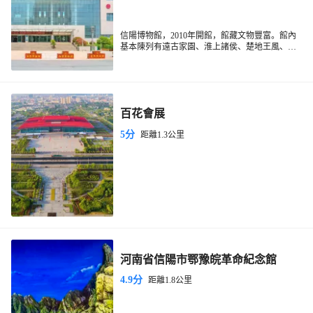
信陽博物館，2010年開館，館藏文物豐富。館內
基本陳列有遠古家園、淮上諸侯、楚地王風、天
下根親、茶韻天香、豫風楚韻等六大板塊。
百花會展
5分
距離1.3公里
河南省信陽市鄂豫皖革命紀念館
4.9分
距離1.8公里