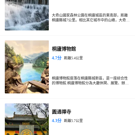
大奇山國家森林公園在桐廬城區的東南部，距離
桐廬縣城7公里。相比其它城市中的山峰，大奇山
的景色要秀氣得多。山林裡除了茂密的植被，還
有大大小小許多的瀑布和溪流，空氣清新，是個
適合休閒遊覽的地方。大奇山附近的巴比松米勒
莊園不僅有卡丁車、滑草等娛樂設施，還有一片
薰衣草田，入住於此也是很不錯的享受。
桐廬博物館
4.7分
距離5.4公里
桐廬博物館座落在桐廬縣城新區，是一座綜合性
的博物館.桐廬博物館分為大廳休閑、展覽、辦公
三大塊。展覽區設有三個展廳，分別為桐廬歷史
文物展、桐廬近現代革命史展和改革開放二十年
桐廬新成果展。歷史文物展廳陳列了新石器中、
晚期以來四千年間的桐廬歷史文物。近現代史則
展示了發生在桐廬的一些重大歷史事件，着重展
圓通禪寺
示浙東遊擊縱隊金蕭支隊在桐廬縣新合鄉革命鬥
爭的艱苦歲月。成果展則介紹了桐廬人民二十年
4.3分
距離5.7公里
來在建設家鄉、美化桐廬中所取得的各方面成
績。