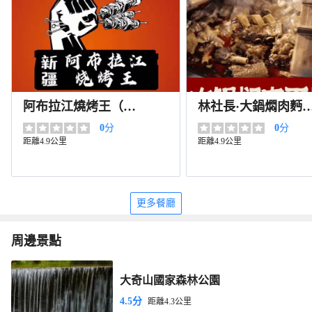
阿布拉江燒烤王（白
林社長·大鍋燜肉麪
雲小區店）
（桐廬店）
0
分
0
分
距離4.9公里
距離4.9公里
更多餐廳
周邊景點
大奇山國家森林公園
4.5分
距離4.3公里