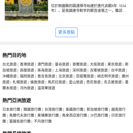
位於桐廬縣的圓通禪寺始建於唐代貞觀8年（634
年），是我國建寺較早的觀音道場之一，雖説全
國範圍內的圓通寺有很多，但這間在浙江省內卻
是不得不提及的，它是兩江一湖（新安江、富春
江和千島湖）景區中較大規模的佛教勝地，素有
浙西普陀之稱。如今的圓通禪寺雖説是新建的，
更多景點
但是其規模之宏大，歷史之悠久，還是引來不斷
的香客，前來祈福禮佛。重修後的禪寺帶上了江
南婉約的風貌，佛殿巍峨，山谷攏翠。值得一提
的是矗立於圓通禪寺正門方向的青石牌樓，稜檐
層疊，古樸獨特；鎮守大門的八達金剛雕像，威
熱門目的地
嚴氣派，神態威武。更讓人矚目的是圓通寶殿前
的八根盤龍漢白玉石柱，精雕細琢，形成一種青
台北旅遊
|
香港旅遊
|
澳門旅遊
|
曼谷旅遊
|
首爾旅遊
|
大阪旅遊
|
東京旅遊
|
新
雲上雲霄的雄偉氣勢；大雄寶殿內的千手觀音佛
加坡旅遊
|
高雄旅遊
|
珠海旅遊
|
上海旅遊
|
深圳旅遊
|
吉隆坡旅遊
|
台中旅遊
|
像栩栩如生，莊嚴神聖。
沖繩旅遊
|
福岡旅遊
|
普吉島旅遊
|
北京旅遊
|
芭堤雅旅遊
|
胡志明市旅遊
|
廣州
旅遊
|
札幌旅遊
|
倫敦旅遊
|
馬尼拉旅遊
|
釜山旅遊
|
悉尼旅遊
|
名古屋旅遊
|
墨
爾本旅遊
|
河內旅遊
|
温哥華旅遊
熱門亞洲旅遊
日本旅行團
|
韓國旅行團
|
台灣旅行團
|
泰國旅行團
|
新加坡旅行團
|
越南旅行
團
|
馬爾代夫旅行團
|
柬埔寨旅行團
|
馬來西亞旅行團
|
沙巴旅行團
|
印尼旅行
團
|
富國島旅行團
|
不丹旅行團