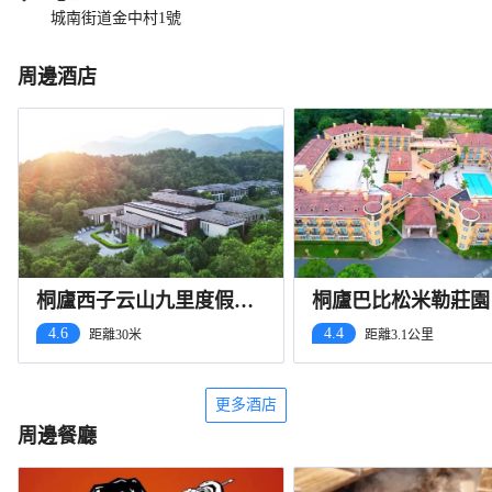
城南街道金中村1號
周邊酒店
桐廬西子云山九里度假酒
桐廬巴比松米勒莊園
店
4.6
4.4
距離30米
距離3.1公里
更多酒店
周邊餐廳