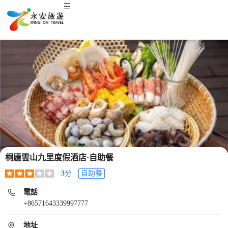
桐廬雲山九里度假酒店·自助餐
3
分
自助餐
電話
+86571643339997777
地址