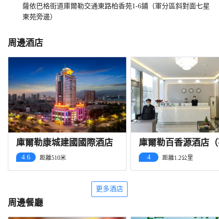
薩依巴格街道庫爾勒交通東路柏香苑1-6鋪（軍分區斜對面七星
東苑旁邊）
周邊酒店
庫爾勒康城建國國際酒店
庫爾勒百香源酒店（
河店）
4.6
4
距離510米
距離1.2公里
更多酒店
周邊餐廳