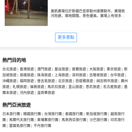
風帆廣場位於新疆巴音郭勒州庫爾勒市，廣場依
河而建，場地開闊，景色優美。廣場上有很多風
帆形狀的建築物，巍峨壯觀。是您休閑健身的好
地方。
更多景點
熱門目的地
台北旅遊
|
香港旅遊
|
澳門旅遊
|
曼谷旅遊
|
首爾旅遊
|
大阪旅遊
|
東京旅遊
|
新
加坡旅遊
|
高雄旅遊
|
珠海旅遊
|
上海旅遊
|
深圳旅遊
|
吉隆坡旅遊
|
台中旅遊
|
沖繩旅遊
|
福岡旅遊
|
普吉島旅遊
|
北京旅遊
|
芭堤雅旅遊
|
胡志明市旅遊
|
廣州
旅遊
|
札幌旅遊
|
倫敦旅遊
|
馬尼拉旅遊
|
釜山旅遊
|
悉尼旅遊
|
名古屋旅遊
|
墨
爾本旅遊
|
河內旅遊
|
温哥華旅遊
熱門亞洲旅遊
日本旅行團
|
韓國旅行團
|
台灣旅行團
|
泰國旅行團
|
新加坡旅行團
|
越南旅行
團
|
馬爾代夫旅行團
|
柬埔寨旅行團
|
馬來西亞旅行團
|
沙巴旅行團
|
印尼旅行
團
|
富國島旅行團
|
不丹旅行團