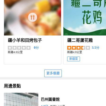
疆小羊和田烤包子
疆二哥蘆花雞
0
分
3.5
分
距離4.8公里
距離4.9公里
新疆菜
更多餐廳
周邊景點
巴州圖書館