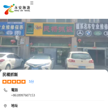
民楊抓飯
5
分
電話
+8618997607153
地址