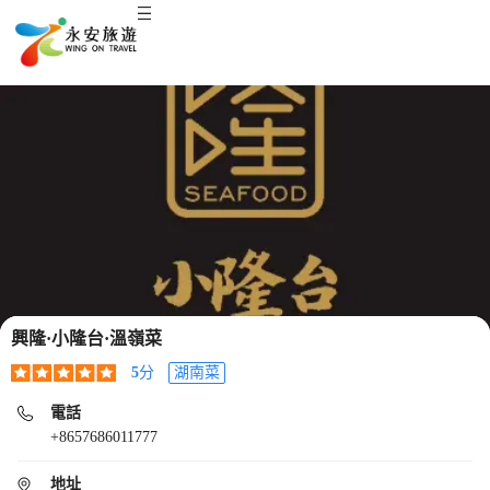
興隆·小隆台·溫嶺菜
5
分
湖南菜
電話
+8657686011777
地址