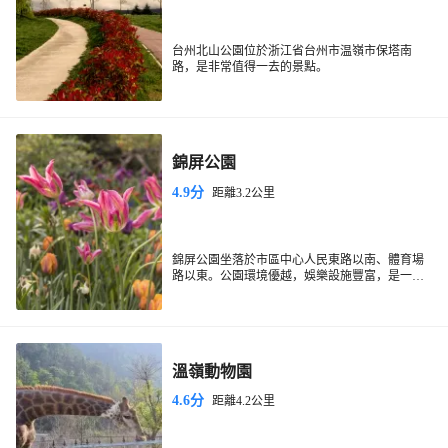
台州北山公園位於浙江省台州市温嶺市保塔南
路，是非常值得一去的景點。
錦屏公園
4.9分
距離3.2公里
錦屏公園坐落於市區中心人民東路以南、體育場
路以東。公園環境優越，娛樂設施豐富，是一座
大型綜合性現代城市公園。公園以錦屏湖為中
心，充分利用和發揮原有的自然生態優勢，結合
溫嶺當地的歷史文化與地域特色，為市民提供多
樣化的休閒體驗空間，營造了一處人與自然和諧
共處的城市景觀環境，是廣大市民放鬆心情、擁
溫嶺動物園
抱大自然的好去處。
4.6分
距離4.2公里