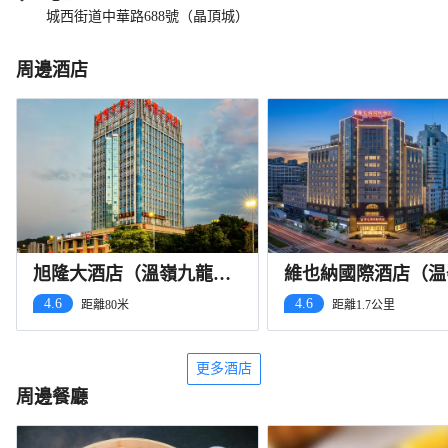
城西街道中華路688號（晶頂城）
周邊酒店
旭隆大酒店（溫嶺九龍大
維也納國際酒店（温
道銀泰店）
昌路地鐵站店）
4.6
4.6
距離80米
距離1.7公里
更多酒店
周邊餐廳