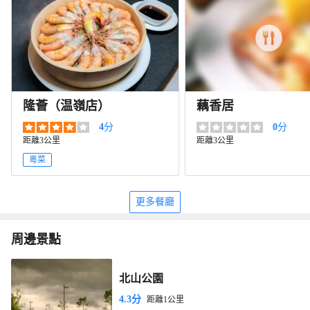
隆薈（温嶺店）
藕香居
4
分
0
分
距離3公里
距離3公里
粵菜
更多餐廳
周邊景點
北山公園
4.3分
距離1公里