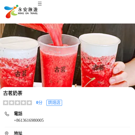
古茗奶茶
0
分
烘焙店
電話
+8613616980005
地址