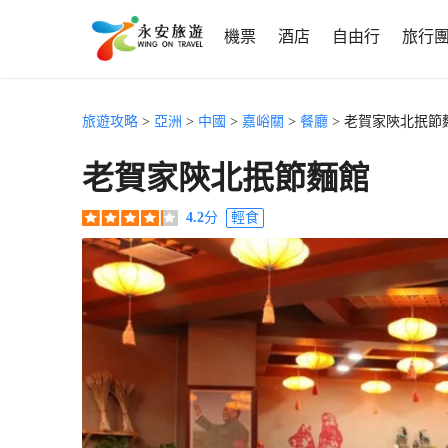
機票
酒店
自由行
旅行
旅遊攻略
>
亞洲
>
中國
>
嘉峪關
>
餐廳
> 老賀家陝北抿節
老賀家陝北抿節麵館
4.2
分
輕食