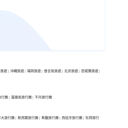
中旅遊
|
沖繩旅遊
|
福岡旅遊
|
普吉島旅遊
|
北京旅遊
|
芭堤雅旅遊
|
旅行團
|
富國島旅行團
|
不丹旅行團
拿大旅行團
|
新西蘭旅行團
|
希臘旅行團
|
西班牙旅行團
|
杜拜旅行