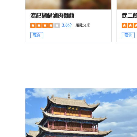
滾記糊鍋滷肉麵館
武二郎
3.8
分
距離51米
輕食
輕食