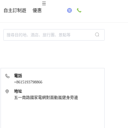
自主訂制遊
優惠
電話
+8615193798866
地址
五一南路國家電網對面動嵐健身旁邊