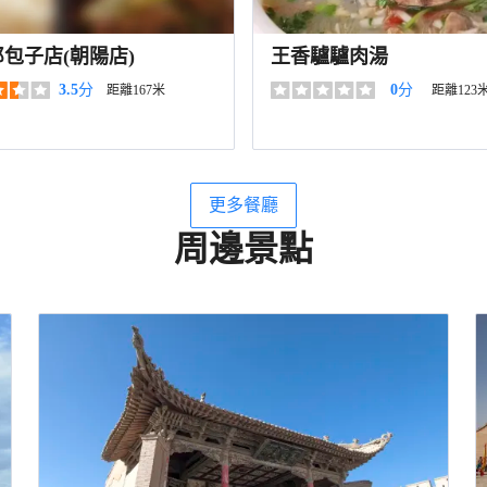
包子店(朝陽店)
王香驢驢肉湯
3.5
分
0
分
距離167米
距離123
更多餐廳
周邊景點