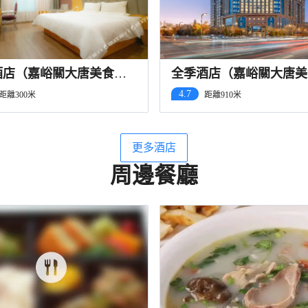
酒店（嘉峪關大唐美食街
全季酒店（嘉峪關大唐美
店）
4.7
距離300米
距離910米
更多酒店
周邊餐廳