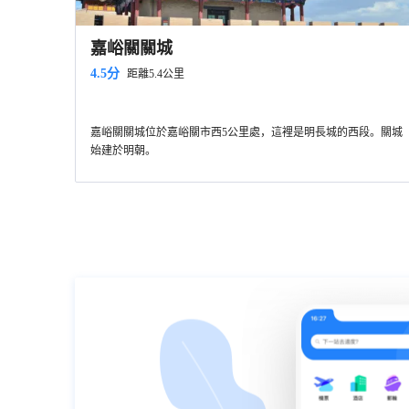
嘉峪關關城
4.5分
距離5.4公里
嘉峪關關城位於嘉峪關市西5公里處，這裡是明長城的西段。關城
始建於明朝。
它位於嘉峪關文物風景區內
，門票為通行證，需遊玩整個景
區。景區不算太大，全景區周長約4公里，裡面步行即可。若體力
不好可在門口租用單車進行遊玩。
入口位於東側，進入後首先可以看到黑山石雕群，這是現代石匠
仿刻的石刻群，展示嘉峪關的歷史文化。石刻群共有七個園區可
供參觀，分別是名人題詞園、古詩詞園、紀事園、故事園、游擊
繼續向前可以看到嘉峪關長城博物館，這是以長城歷史文化為專
將軍石刻園、魏晉磚壁畫石刻園以及黑山石刻園。
題的博物館。內部設備先進，展示了長城和嘉峪關的歷史、文
化、文物風光等。
再向前行便會到達西邊的核心區，進入關城前可以先到左邊的九
九眼泉
眼泉湖遊玩。
「旁水草豐美，景觀宜人，是一個古代屯軍
九眼泉
養馬、戍邊防患的好地方。現在的」
關城分為內城、外城，有三個主要的大城樓，城牆上還建有箭
碧波蕩漾，清澈見
九眼泉
底。
樓、敵樓、角樓、閣樓、閘門樓等等建築。關城內建有遊擊將軍
之美，在於它的寧靜，波瀾不驚。
府、嘉峪關文物景區-井亭、嘉峪關文物景區-文昌閣，東門外建
景區內還有許多小攤，多為民俗歷史特色，有古裝合影、賣書法
有嘉峪關文物景區-關帝廟、牌樓、戲樓等，各自都有歷史和特
賣字畫等，可以一一參觀，遇到心儀物品便可消費。景點內還有
色，值得一一參觀。登上城牆遠眺，祁連山麓在遠方連綿，腳下
多種娛樂項目可供選擇，有騎馬、騎駱駝、沙地跑車和滑翔機等
的戈壁草原壯闊，頓生歷史的悲壯之感。
等。