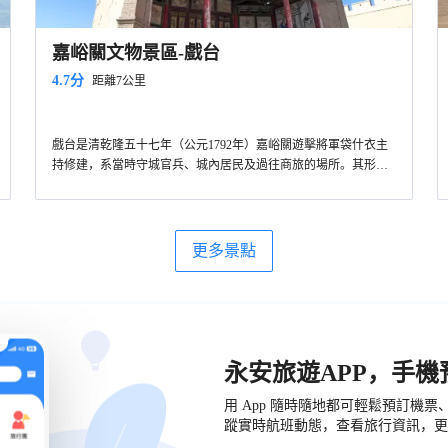
嘉峪關文物景區-戲台
4.7分
距離7公里
戲台是清乾隆五十七年（公元1792年）嘉峪關遊擊將軍袋什衣主
持修建，系當時守城官兵、城內居民及過往商旅的場所。其形制
為典型的中國傳統古典戲台，由木製屏風把前後台分隔開，屏風
正中央繪製八幅人物圖，是人們熟知的“八仙”內容。頂部為中國
傳統圖案“八卦圖”。兩側是一組風情壁畫，內容是寺廟的和尚及
尼姑庵的尼姑。這些繪畫內容在其它戲台上是非常少見的。戲台
更多景點
兩側書寫有對聯“離合悲歡演往事，愚賢忠佞認當場”。
永安旅遊APP，手
用 App 隨時隨地都可輕鬆預訂機
蹤實時航班動態，查看旅行資訊，更