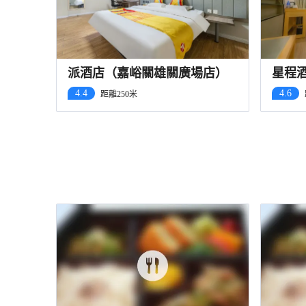
派酒店（嘉峪關雄關廣場店）
星程
店）
4.4
4.6
距離250米