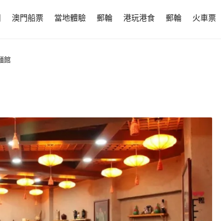
團
澳門船票
當地體驗
郵輪
港玩港食
郵輪
火車票
麵館