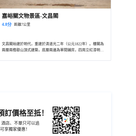
嘉峪關文物景區-文昌閣
4.8分
距離7公里
文昌閣始建於明代，重建於清道光二年（公元1822年）。樓閣為
兩層兩檐歇山頂式建築，底層兩邊為單間鋪房，四周立紅漆明柱
18根，形成迴廊。內為面寬三間、進深二間的官廳。四面裝有花
格門窗，上部繪製山水人物彩畫80餘幅。此閣在明清時為文人墨
客會友、吟詩作畫、讀書的場所。到了清代末年成為文官辦公的
地方。
機預訂價格至抵！
票、酒店、不單只可以追
可享獨家優惠！