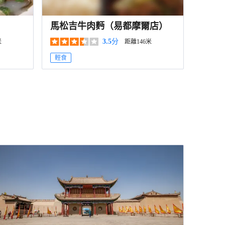
馬松吉牛肉麪（易都摩爾店）
3.5
分
米
距離146米
輕食