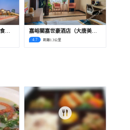
食街
嘉峪關嘉世豪酒店（大唐美食
街店）
4.7
距離1.3公里