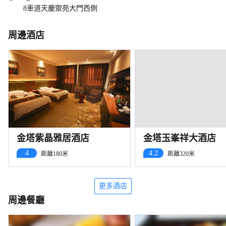
8車道天慶禦苑大門西側
周邊酒店
金塔紫晶雅居酒店
金塔玉峯祥大酒店
4
4.2
距離180米
距離320米
更多酒店
周邊餐廳