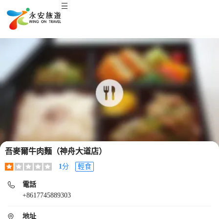
吾麥爾牛肉麵（神舟大道店）
1
分
輕食
電話
+8617745889303
地址