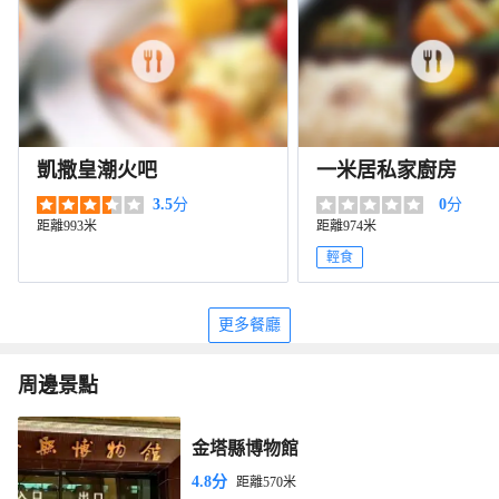
凱撒皇潮火吧
一米居私家廚房
3.5
分
0
分
距離993米
距離974米
輕食
更多餐廳
周邊景點
金塔縣博物館
4.8分
距離570米