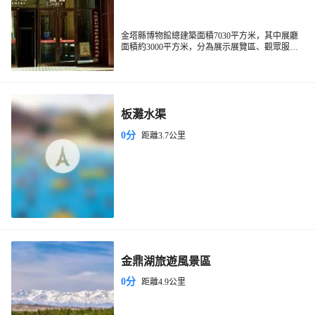
金塔縣博物館總建築面積7030平方米，其中展廳
面積約3000平方米，分為展示展覽區、觀眾服務
及休息區、青少年活動中心、藏品庫區、技術與
辦公區五個功能區。四個常設展覽分別是《會水
長歌—金塔古代文明尋蹤》、《漢風簡韻—肩水
金關漢簡文化大觀》、《塔韻生輝—金塔塔文化
印象》、《金塔問天—趣味航太文化展》，分佈
板灘水渠
在博物館的一樓和二樓展廳。
0分
距離3.7公里
金鼎湖旅遊風景區
0分
距離4.9公里