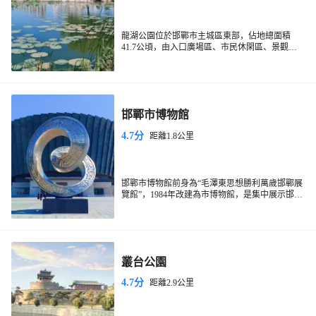
龍湖公園位於邯鄲市主城區東部，佔地總面積
41.7公頃，由入口廣場區、市民休閑區、景觀湖
區、中心廣場區等9個功能分區組成，既蘊含古趙
文化，又融入了現代園林景觀設計理念，並充分
考慮了人的休閑娛樂空間。通過運用現代聲光電
等科技手段，使水體景觀與園林藝術交相輝映，
形成了人與自然和諧相處的景觀效果。
邯鄲市博物館
4.7分
距離1.8公里
邯鄲市博物館前身為“毛澤東思想勝利萬歲邯鄲展
覽館”，1984年改建為市博物館，是集中展示邯鄲
歷史文化的殿堂。博物館中央大廳設有“磁山之
光”、“胡服騎射”、“建安風骨”三幅鍛銅壁畫。大
廳中央為趙國青銅馬群雕。
叢台公園
4.7分
距離2.9公里