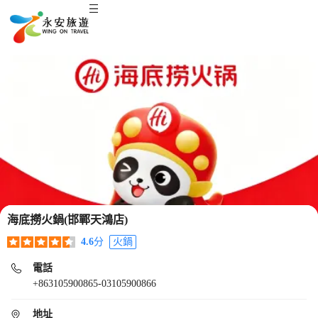
海底撈火鍋(邯鄲天鴻店)
4.6
分
火鍋
電話
+863105900865-03105900866
地址