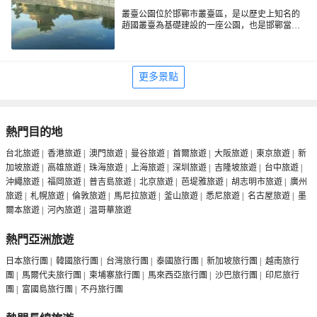
叢臺公園位於邯鄲市叢臺區，是以歷史上知名的
趙國叢臺為基礎建設的一座公園，也是邯鄲當地
市民放鬆娛樂的好去處。公園內有古建築、湖
水、亭台樹木等景觀，環境優美。叢臺是趙武靈
王觀看軍事演練及娛樂表演的場所，當年曾以結
構奇特、裝飾精美而聞名列國，李白、杜甫等詩
更多景點
人都曾登台揮毫題詩。
熱門目的地
台北旅遊
|
香港旅遊
|
澳門旅遊
|
曼谷旅遊
|
首爾旅遊
|
大阪旅遊
|
東京旅遊
|
新
加坡旅遊
|
高雄旅遊
|
珠海旅遊
|
上海旅遊
|
深圳旅遊
|
吉隆坡旅遊
|
台中旅遊
|
沖繩旅遊
|
福岡旅遊
|
普吉島旅遊
|
北京旅遊
|
芭堤雅旅遊
|
胡志明市旅遊
|
廣州
旅遊
|
札幌旅遊
|
倫敦旅遊
|
馬尼拉旅遊
|
釜山旅遊
|
悉尼旅遊
|
名古屋旅遊
|
墨
爾本旅遊
|
河內旅遊
|
温哥華旅遊
熱門亞洲旅遊
日本旅行團
|
韓國旅行團
|
台灣旅行團
|
泰國旅行團
|
新加坡旅行團
|
越南旅行
團
|
馬爾代夫旅行團
|
柬埔寨旅行團
|
馬來西亞旅行團
|
沙巴旅行團
|
印尼旅行
團
|
富國島旅行團
|
不丹旅行團