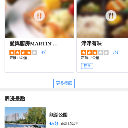
愛與廚房MARTIN'S
津津有味
KITCHEN
4
分
3
分
距離1.8公里
距離1.8公里
輕食
更多餐廳
周邊景點
龍湖公園
4.6分
距離1.5公里