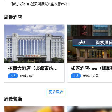
聯紡東路505號天鴻廣場B座五層B505
周邊酒店
招商大酒店（邯鄲東站市
如家酒店·neo（邯
博物館店）
店）
4.8
4.8
距離350米
距離2.1公里
更多酒店
周邊餐廳