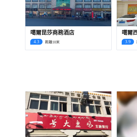
噶爾昆莎商務酒店
噶爾
4.3
3.9
距離10米