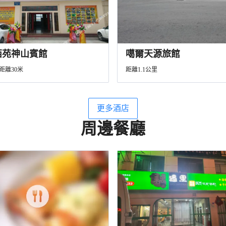
西苑神山賓館
噶爾天源旅館
距離30米
距離1.1公里
更多酒店
周邊餐廳