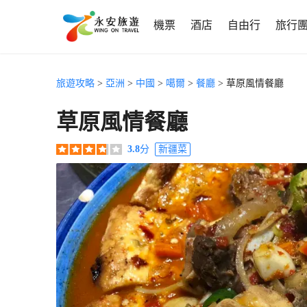
機票
酒店
自由行
旅行
旅遊攻略
>
亞洲
>
中國
>
噶爾
>
餐廳
> 草原風情餐廳
草原風情餐廳
3.8
分
新疆菜