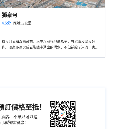
獅泉河
4.5分
距離1.2公里
獅泉河又稱森格藏布，沿岸以寬谷地形為主，有沼澤和溫泉分
佈。溫泉多為火成岩裂隙中湧出的潛水，不但補給了河流，也提
高了河水的溫度，使一些河段冬季很少封凍。由於地處乾旱區，
獅泉河水係不甚發育，平均徑流深僅25毫米，年徑流量約7億立
方。儘管如此，它仍然是氣候乾燥、淡水稀少的高原腹地的寶貴
水源。
機預訂價格至抵！
票、酒店、不單只可以追
可享獨家優惠！