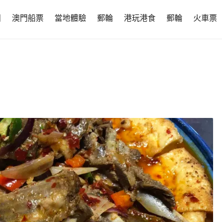
團
澳門船票
當地體驗
郵輪
港玩港食
郵輪
火車票