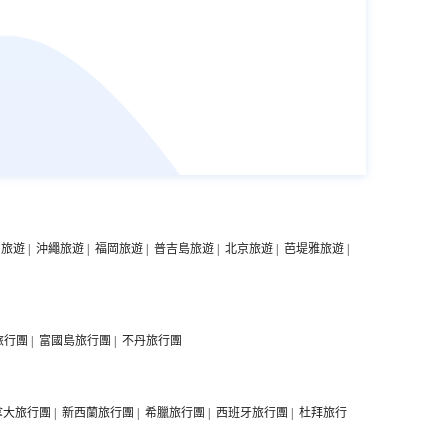
中旅遊
|
沖繩旅遊
|
福岡旅遊
|
普吉島旅遊
|
北京旅遊
|
芭堤雅旅遊
|
旅行團
|
富國島旅行團
|
不丹旅行團
拿大旅行團
|
新西蘭旅行團
|
希臘旅行團
|
西班牙旅行團
|
杜拜旅行