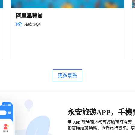
阿里羣藝館
0分
距離490米
更多景點
永安旅遊APP，手
用 App 隨時隨地都可輕鬆預訂機
蹤實時航班動態，查看旅行資訊，更