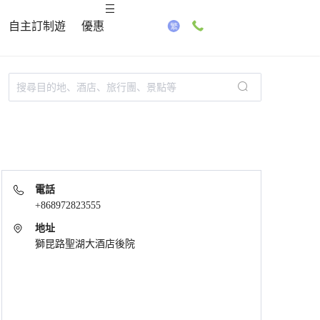
自主訂制遊
優惠
電話
+868972823555
地址
獅昆路聖湖大酒店後院