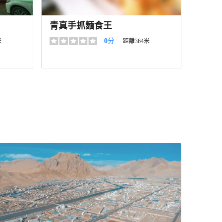
青真手抓麵食王
0
分
米
距離364米