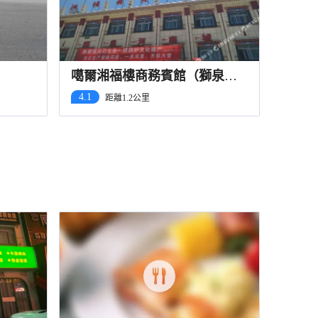
噶爾湘福樓商務賓館（獅泉河
店）
4.1
距離1.2公里