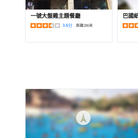
一號大盤雞主題餐廳
巴國
店）
3.6
分
距離286米