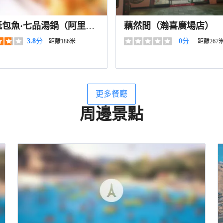
紙包魚·七品湯鍋（阿里
藕然間（瀚喜廣場店）
3.8
分
0
分
距離186米
距離267
更多餐廳
周邊景點